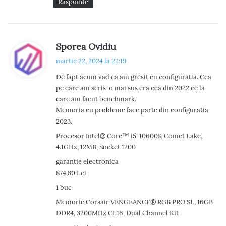
Răspunde
a
r
e
s
Sporea Ovidiu
p
î
martie 22, 2024 la 22:19
u
De fapt acum vad ca am gresit eu configuratia. Cea
n
n
pe care am scris-o mai sus era cea din 2022 ce la
e
c
care am facut benchmark.
:
Memoria cu probleme face parte din configuratia
o
2023.
m
Procesor Intel® Core™ i5-10600K Comet Lake,
4.1GHz, 12MB, Socket 1200
e
garantie electronica
n
874,80 Lei
1 buc
t
Memorie Corsair VENGEANCE® RGB PRO SL, 16GB
a
DDR4, 3200MHz CL16, Dual Channel Kit