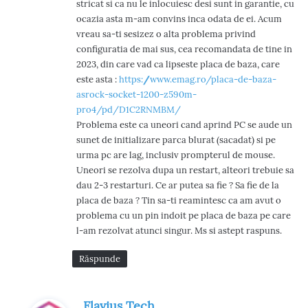
stricat si ca nu le inlocuiesc desi sunt in garantie, cu
ocazia asta m-am convins inca odata de ei. Acum
vreau sa-ti sesizez o alta problema privind
configuratia de mai sus, cea recomandata de tine in
2023, din care vad ca lipseste placa de baza, care
este asta :
https://www.emag.ro/placa-de-baza-
asrock-socket-1200-z590m-
pro4/pd/D1C2RNMBM/
Problema este ca uneori cand aprind PC se aude un
sunet de initializare parca blurat (sacadat) si pe
urma pc are lag, inclusiv prompterul de mouse.
Uneori se rezolva dupa un restart, alteori trebuie sa
dau 2-3 restarturi. Ce ar putea sa fie ? Sa fie de la
placa de baza ? Tin sa-ti reamintesc ca am avut o
problema cu un pin indoit pe placa de baza pe care
l-am rezolvat atunci singur. Ms si astept raspuns.
Răspunde
s
Flavius Tech