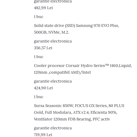
r
garantie electronica
482,99 Lei
i
1 buc
i
Solid state drive (SSD) Samsung 970 EVO Plus,
500GB, NVMe, M.2.
garantie electronica
356,57 Lei
1 buc
Cooler procesor Corsair Hydro Series™ H60,Liquid,
120mm ,compatibil AMD/Intel
garantie electronica
424,90 Lei
1 buc
Sursa Seasonic 850W, FOCUS GX Series, 80 PLUS
Gold, Full Modulara, ATX v2.4, Eficienta 90%,
Ventilator 120mm FDB Bearing, PFC activ
garantie electronica
719,99 Lei