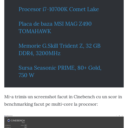
Procesor i7-10700K Comet Lake
Placa de baza MSI MAG Z490
TOMAHAWK
Memorie G.Skill Trident Z, 32 GB
DDR4, 3200MHz
Sursa Seasonic PRIME, 80+ Gold,
750 W
Mi-a trimis un screenshot facut in Cinebench cu un scor in
benchmarking facut pe multi-core la procesor: