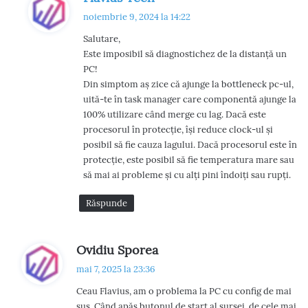
p
noiembrie 9, 2024 la 14:22
u
Salutare,
n
Este imposibil să diagnostichez de la distanță un
e
PC!
:
Din simptom aș zice că ajunge la bottleneck pc-ul,
uită-te în task manager care componentă ajunge la
100% utilizare când merge cu lag. Dacă este
procesorul în protecție, își reduce clock-ul și
posibil să fie cauza lagului. Dacă procesorul este în
protecție, este posibil să fie temperatura mare sau
să mai ai probleme și cu alți pini îndoiți sau rupți.
Răspunde
s
Ovidiu Sporea
p
mai 7, 2025 la 23:36
u
Ceau Flavius, am o problema la PC cu config de mai
n
sus. Când apăs butonul de start al sursei, de cele mai