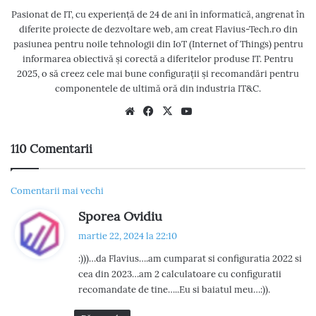
Pasionat de IT, cu experiență de 24 de ani în informatică, angrenat în
diferite proiecte de dezvoltare web, am creat Flavius-Tech.ro din
pasiunea pentru noile tehnologii din IoT (Internet of Things) pentru
informarea obiectivă și corectă a diferitelor produse IT. Pentru
2025, o să creez cele mai bune configurații și recomandări pentru
componentele de ultimă oră din industria IT&C.
We
Fac
X
Yo
bsi
eb
uT
te
oo
ub
110 Comentarii
k
e
N
Comentarii mai vechi
s
Sporea Ovidiu
a
p
martie 22, 2024 la 22:10
v
u
:)))…da Flavius….am cumparat si configuratia 2022 si
n
i
cea din 2023…am 2 calculatoare cu configuratii
e
recomandate de tine…..Eu si baiatul meu…:)).
g
: