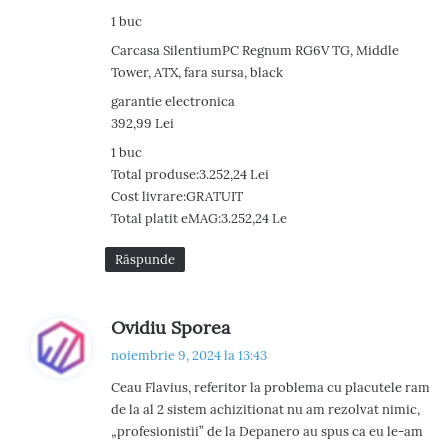
1 buc
Carcasa SilentiumPC Regnum RG6V TG, Middle
Tower, ATX, fara sursa, black
garantie electronica
392,99 Lei
1 buc
Total produse:3.252,24 Lei
Cost livrare:GRATUIT
Total platit eMAG:3.252,24 Le
Răspunde
s
Ovidiu Sporea
p
noiembrie 9, 2024 la 13:43
u
Ceau Flavius, referitor la problema cu placutele ram
n
de la al 2 sistem achizitionat nu am rezolvat nimic,
e
„profesionistii” de la Depanero au spus ca eu le-am
: