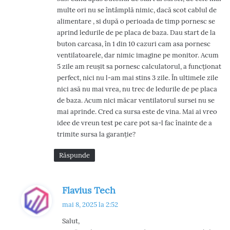
e
multe ori nu se întâmplă nimic, dacă scot cablul de
:
alimentare , si după o perioada de timp pornesc se
aprind ledurile de pe placa de baza. Dau start de la
buton carcasa, în 1 din 10 cazuri cam asa pornesc
ventilatoarele, dar nimic imagine pe monitor. Acum
5 zile am reușit sa pornesc calculatorul, a funcționat
perfect, nici nu l-am mai stins 3 zile. În ultimele zile
nici asă nu mai vrea, nu trec de ledurile de pe placa
de baza. Acum nici măcar ventilatorul sursei nu se
mai aprinde. Cred ca sursa este de vina. Mai ai vreo
idee de vreun test pe care pot sa-l fac înainte de a
trimite sursa la garanție?
Răspunde
s
Flavius Tech
p
mai 8, 2025 la 2:52
u
Salut,
n