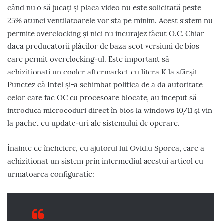
când nu o să jucați și placa video nu este solicitată peste
25% atunci ventilatoarele vor sta pe minim. Acest sistem nu
permite overclocking și nici nu incurajez făcut O.C. Chiar
daca producatorii plăcilor de baza scot versiuni de bios
care permit overclocking-ul. Este important să
achizitionati un cooler aftermarket cu litera K la sfârșit.
Punctez că Intel și-a schimbat politica de a da autoritate
celor care fac OC cu procesoare blocate, au inceput să
introduca microcoduri direct în bios la windows 10/11 și vin
la pachet cu update-uri ale sistemului de operare.
Înainte de încheiere, cu ajutorul lui Ovidiu Sporea, care a
achizitionat un sistem prin intermediul acestui articol cu
urmatoarea configuratie: