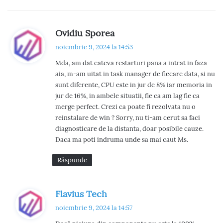
s
Ovidiu Sporea
p
noiembrie 9, 2024 la 14:53
u
Mda, am dat cateva restarturi pana a intrat in faza
n
aia, m-am uitat in task manager de fiecare data, si nu
e
sunt diferente, CPU este in jur de 8% iar memoria in
:
jur de 16%, in ambele situatii, fie ca am lag fie ca
merge perfect. Crezi ca poate fi rezolvata nu o
reinstalare de win ? Sorry, nu ti-am cerut sa faci
diagnosticare de la distanta, doar posibile cauze.
Daca ma poti indruma unde sa mai caut Ms.
Răspunde
s
Flavius Tech
p
noiembrie 9, 2024 la 14:57
u