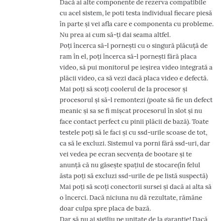
Dacă ai alte componente de rezerva compatibile
e
cu acel sistem, le poti testa individual fiecare piesă
:
în parte și vei afla care e componenta cu probleme.
Nu prea ai cum să-ți dai seama altfel.
Poți încerca să-l pornești cu o singură plăcuță de
ram în el, poți încerca să-l pornești fără placa
video, să pui monitorul pe ieșirea video integrată a
plăcii video, ca să vezi dacă placa video e defectă.
Mai poți să scoți coolerul de la procesor și
procesorul și să-l remontezi (poate să fie un defect
meanic și sa se fi mișcat procesorul în slot și nu
face contact perfect cu pinii plăcii de bază). Toate
testele poți să le faci și cu ssd-urile scoase de tot,
ca să le excluzi. Sistemul va porni fără ssd-uri, dar
vei vedea pe ecran secvența de bootare și te
anunță că nu găsește spațiul de stocare(în felul
ăsta poți să excluzi ssd-urile de pe listă suspectă)
Mai poți să scoți conectorii sursei și dacă ai alta să
o încerci. Dacă niciuna nu dă rezultate, rămăne
doar culpa spre placa de bază.
Dar să nu ai sigiliu pe unitate de la garanție! Dacă