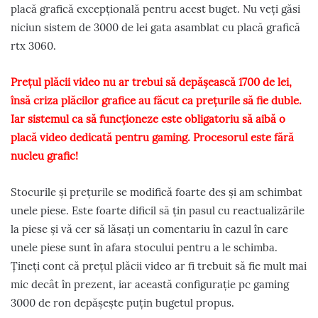
placă grafică excepțională pentru acest buget. Nu veți găsi
niciun sistem de 3000 de lei gata asamblat cu placă grafică
rtx 3060.
Prețul plăcii video nu ar trebui să depășească 1700 de lei,
însă criza plăcilor grafice au făcut ca prețurile să fie duble.
Iar sistemul ca să funcționeze este obligatoriu să aibă o
placă video dedicată pentru gaming. Procesorul este fără
nucleu grafic!
Stocurile și prețurile se modifică foarte des și am schimbat
unele piese. Este foarte dificil să țin pasul cu reactualizările
la piese și vă cer să lăsați un comentariu în cazul în care
unele piese sunt în afara stocului pentru a le schimba.
Țineți cont că prețul plăcii video ar fi trebuit să fie mult mai
mic decât în prezent, iar această configurație pc gaming
3000 de ron depășește puțin bugetul propus.