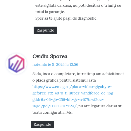
este sigilată carcasa, nu poți decît să o trimiți cu
totul la garanție.
Sper să te ajute pașii de diagnostic.
Răspunde
s
Ovidiu Sporea
p
noiembrie 9, 2024 la 13:56
u
Si da, inca o completare, intre timp am achizitionat
n
o placa grafica pentru sistemul asta
e
https://www.emag.ro/placa-video-gigabyte-
:
geforce-rtx-4070-ti-super-windforce-oc-16g-
gddr6x-16-gb-256-bit-gv-n407tswf3oc-
16gd/pd/DXCLCKYBM/
, nu are legatura dar sa sti
toata configuratia. Ms.
Răspunde