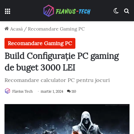
Meniu
Switch
C
Acasă
/
Recomandare Gaming PC
Recomandare Gaming PC
Build Configurație PC gaming
de buget 3000 LEI
Recomandare calculator PC pentru jocuri
Flavius Tech
martie 1, 2024
110