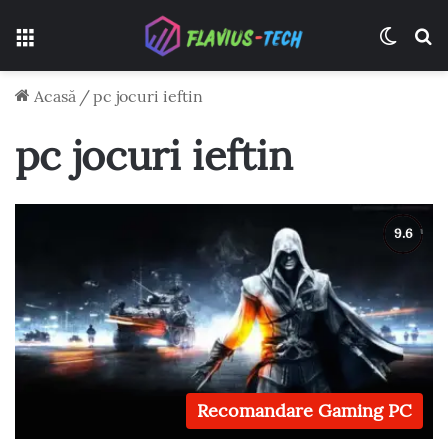
Meniu
Switch
C
Acasă
/
pc jocuri ieftin
pc jocuri ieftin
Recomandare Gaming PC