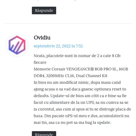
Răspunde
s
Ovidiu
p
septembrie 22, 2022 la 7:52
u
Neata, placutele sunt in numar de 2 a cate 8 Gb
n
fiecare
e
Memorie Corsair VENGEANCE® RGB PRO SL, 16GB
:
DDR4, 3200MHz CL16, Dual Channel Kit
In bios nu am modificat nimic, dupa masa cand
ajung acasa o sa vad daca gasesc optiunea reset to
defaults. Update-ul de bios am citit ca e bine sa fie
facut cu alimentare de la un UPS, sa nu cumva sa se
ia curentul, asa cum ai spus si tu se distruge placa de
baza. Din pacate uPS-ul meu e dus, acumulatorii nu
mai tin, asa ca nu pot sa ma bag la update.
Răspunde