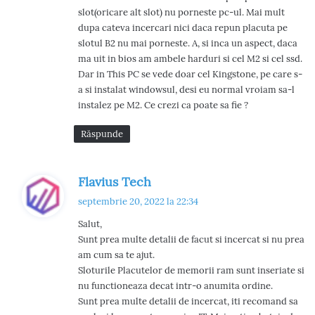
slot(oricare alt slot) nu porneste pc-ul. Mai mult
dupa cateva incercari nici daca repun placuta pe
slotul B2 nu mai porneste. A, si inca un aspect, daca
ma uit in bios am ambele harduri si cel M2 si cel ssd.
Dar in This PC se vede doar cel Kingstone, pe care s-
a si instalat windowsul, desi eu normal vroiam sa-l
instalez pe M2. Ce crezi ca poate sa fie ?
Răspunde
s
Flavius Tech
p
septembrie 20, 2022 la 22:34
u
Salut,
n
Sunt prea multe detalii de facut si incercat si nu prea
e
am cum sa te ajut.
:
Sloturile Placutelor de memorii ram sunt inseriate si
nu functioneaza decat intr-o anumita ordine.
Sunt prea multe detalii de incercat, iti recomand sa