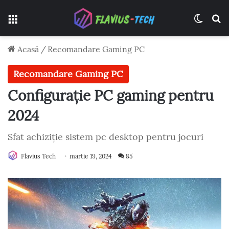
Meniu
Switch
C
Acasă
/
Recomandare Gaming PC
Recomandare Gaming PC
Configurație PC gaming pentru
2024
Sfat achiziție sistem pc desktop pentru jocuri
Flavius Tech
martie 19, 2024
85