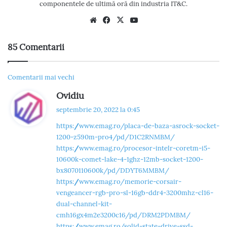
componentele de ultimă oră din industria IT&C.
We
Fac
X
Yo
bsi
eb
uT
te
oo
ub
85 Comentarii
k
e
N
Comentarii mai vechi
s
Ovidiu
a
p
septembrie 20, 2022 la 0:45
v
u
https://www.emag.ro/placa-de-baza-asrock-socket-
n
i
1200-z590m-pro4/pd/D1C2RNMBM/
e
https://www.emag.ro/procesor-intelr-coretm-i5-
g
:
10600k-comet-lake-4-1ghz-12mb-socket-1200-
a
bx8070110600k/pd/DDYT6MMBM/
https://www.emag.ro/memorie-corsair-
r
vengeancer-rgb-pro-sl-16gb-ddr4-3200mhz-cl16-
dual-channel-kit-
e
cmh16gx4m2e3200c16/pd/DRM2PDMBM/
https://www.emag.ro/solid-state-drive-ssd-