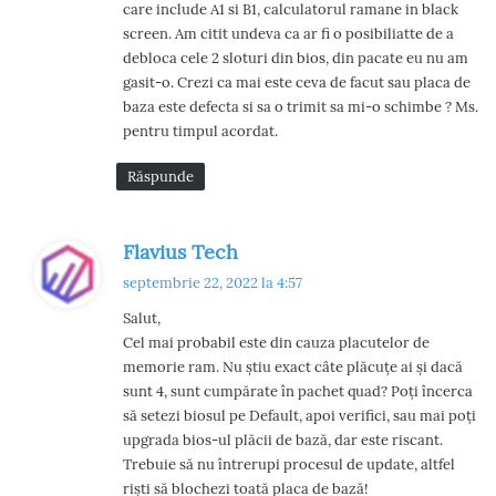
care include A1 si B1, calculatorul ramane in black
screen. Am citit undeva ca ar fi o posibiliatte de a
debloca cele 2 sloturi din bios, din pacate eu nu am
gasit-o. Crezi ca mai este ceva de facut sau placa de
baza este defecta si sa o trimit sa mi-o schimbe ? Ms.
pentru timpul acordat.
Răspunde
s
Flavius Tech
p
septembrie 22, 2022 la 4:57
u
Salut,
n
Cel mai probabil este din cauza placutelor de
e
memorie ram. Nu știu exact câte plăcuțe ai și dacă
:
sunt 4, sunt cumpărate în pachet quad? Poți încerca
să setezi biosul pe Default, apoi verifici, sau mai poți
upgrada bios-ul plăcii de bază, dar este riscant.
Trebuie să nu întrerupi procesul de update, altfel
riști să blochezi toată placa de bază!