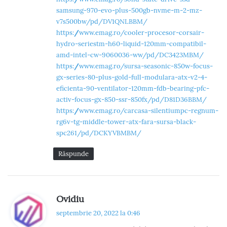
î
samsung-970-evo-plus-500gb-nvme-m-2-mz-
n
v7s500bw/pd/DV1QNLBBM/
https://www.emag.ro/cooler-procesor-corsair-
c
hydro-seriestm-h60-liquid-120mm-compatibil-
amd-intel-cw-9060036-ww/pd/DC3423MBM/
o
https://www.emag.ro/sursa-seasonic-850w-focus-
m
gx-series-80-plus-gold-full-modulara-atx-v2-4-
eficienta-90-ventilator-120mm-fdb-bearing-pfc-
e
activ-focus-gx-850-ssr-850fx/pd/D81D36BBM/
https://www.emag.ro/carcasa-silentiumpc-regnum-
n
rg6v-tg-middle-tower-atx-fara-sursa-black-
t
spc261/pd/DCKYVBMBM/
a
Răspunde
r
i
s
Ovidiu
i
p
septembrie 20, 2022 la 0:46
u