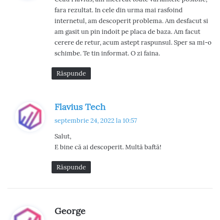
n
fara rezultat. In cele din urma mai rasfoind
e
internetul, am descoperit problema. Am desfacut si
:
am gasit un pin indoit pe placa de baza. Am facut
cerere de retur, acum astept raspunsul. Sper sa mi-o
schimbe. Te tin informat. O zi faina.
Răspunde
s
Flavius Tech
p
septembrie 24, 2022 la 10:57
u
Salut,
n
E bine că ai descoperit. Multă baftă!
e
:
Răspunde
s
George