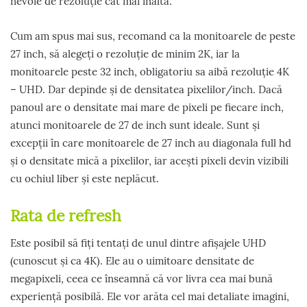
nevoie de rezoluție cât mai înaltă.
Cum am spus mai sus, recomand ca la monitoarele de peste
27 inch, să alegeți o rezoluție de minim 2K, iar la
monitoarele peste 32 inch, obligatoriu sa aibă rezoluție 4K
– UHD. Dar depinde și de densitatea pixelilor/inch. Dacă
panoul are o densitate mai mare de pixeli pe fiecare inch,
atunci monitoarele de 27 de inch sunt ideale. Sunt și
excepții în care monitoarele de 27 inch au diagonala full hd
și o densitate mică a pixelilor, iar acești pixeli devin vizibili
cu ochiul liber și este neplăcut.
Rata de refresh
Este posibil să fiți tentați de unul dintre afișajele UHD
(cunoscut și ca 4K). Ele au o uimitoare densitate de
megapixeli, ceea ce înseamnă că vor livra cea mai bună
experiență posibilă. Ele vor arăta cel mai detaliate imagini,