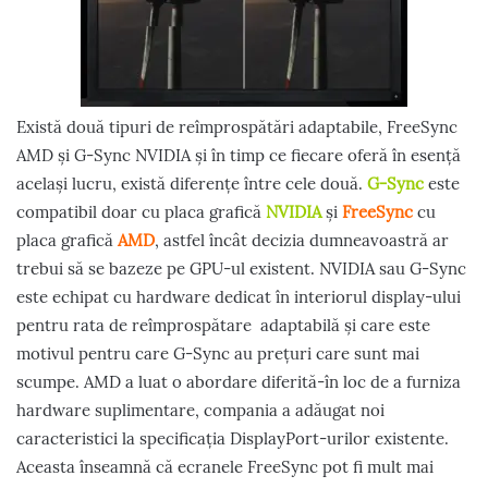
Există două tipuri de reîmprospătări adaptabile, FreeSync
AMD și G-Sync NVIDIA și în timp ce fiecare oferă în esență
același lucru, există diferențe între cele două.
G-Sync
este
compatibil doar cu placa grafică
NVIDIA
și
FreeSync
cu
placa grafică
AMD
, astfel încât decizia dumneavoastră ar
trebui să se bazeze pe GPU-ul existent. NVIDIA sau G-Sync
este echipat cu hardware dedicat în interiorul display-ului
pentru rata de reîmprospătare adaptabilă și care este
motivul pentru care G-Sync au prețuri care sunt mai
scumpe. AMD a luat o abordare diferită-în loc de a furniza
hardware suplimentare, compania a adăugat noi
caracteristici la specificația DisplayPort-urilor existente.
Aceasta înseamnă că ecranele FreeSync pot fi mult mai