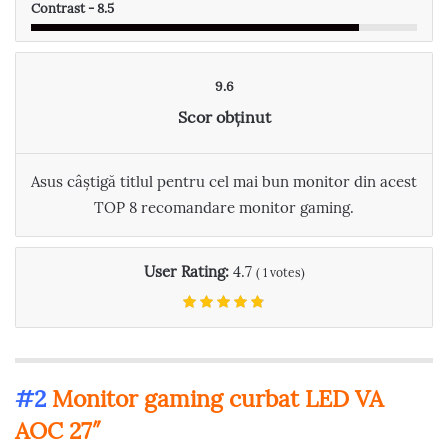
Contrast - 8.5
9.6
Scor obținut
Asus câștigă titlul pentru cel mai bun monitor din acest
TOP 8 recomandare monitor gaming.
User Rating:
4.7
(
1
votes)
#2
Monitor gaming curbat LED VA
AOC 27″