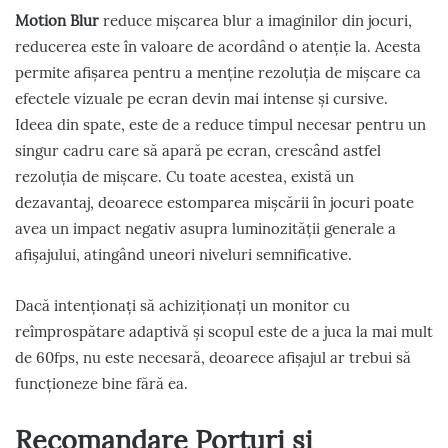
Motion Blur
reduce mișcarea blur a imaginilor din jocuri,
reducerea este în valoare de acordând o atenție la. Acesta
permite afișarea pentru a menține rezoluția de mișcare ca
efectele vizuale pe ecran devin mai intense și cursive.
Ideea din spate, este de a reduce timpul necesar pentru un
singur cadru care să apară pe ecran, crescând astfel
rezoluția de mișcare. Cu toate acestea, există un
dezavantaj, deoarece estomparea mișcării în jocuri poate
avea un impact negativ asupra luminozității generale a
afișajului, atingând uneori niveluri semnificative.
Dacă intenționați să achiziționați un monitor cu
reîmprospătare adaptivă și scopul este de a juca la mai mult
de 60fps, nu este necesară, deoarece afișajul ar trebui să
funcționeze bine fără ea.
Recomandare Porturi și