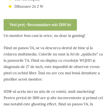
Difuzoare 2x 2 W
Vezi preț -Recomandare sub 1300 lei
Un monitor bun cam la orice, nu doar la gaming!
Fiind un panou VA, se va descurca destul de bine și la
redarea multimedia. Culorile nu sunt la fel de „spălăcite” ca
la panourile TA. Fiind un display cu rezoluție WQHD și
diagonala de 27 de inch, este imposibil de observat vreun
pixel cu ochiul liber. Însă nu are cea mai bună densitate a
pixelilor acest monitor.
HDR-ul acela nici nu știu de ce există, mult marketing!
Pentru prețul de 1100 are și alte inconveniente și primul cel
mai notabil este ghosting effect, fiind un panou VA, în