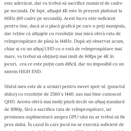
este adevărat, dar va trebui să sacrifice numărul de cadre
pe secundă. De fapt, afișajul 4K este în prezent plafonat la
60Hz (60 cadre pe secundă). Acest lucru este suficient
pentru tine, dacă ai o placă grafică pe care o poți manipula,
dar reține că afișajele cu rezoluție mai mică oferă rata de
reîmprospătare de până la 144Hz. După ați observat acum,
chiar și cu un afișaj UHD cu o rată de reîmprospătare mai
mare, va trebui să obțineți mai mult de 60fps pe 4K în
jocuri, cea ce este puțin cam dificil, dar nu imposibil cu un
sistem HIGH END.
Sfatul meu este de a urmări pentru sweet spot-ul (punctul
dulce) cu rezoluție de 2560 x 1440, sau mai bine cunoscut
QHD. Acesta oferă mai mulți pixeli decât un afișaj standard
de 1080p, fără a sacrifica rata de reîmprospătare, iar
presiunea suplimentară asupra GPU-ului nu ar trebui să fie
prea slabă. În cazul în care jocul nu se execută suficient de