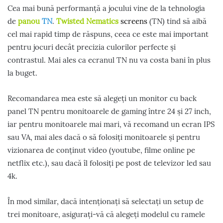
Cea mai bună performanță a jocului vine de la tehnologia
de
panou
TN
.
Twisted Nematics
screens
(TN) tind să aibă
cel mai rapid timp de răspuns, ceea ce este mai important
pentru jocuri decât precizia culorilor perfecte și
contrastul. Mai ales ca ecranul TN nu va costa bani în plus
la buget.
Recomandarea mea este să alegeți un monitor cu back
panel TN pentru monitoarele de gaming între 24 și 27 inch,
iar pentru monitoarele mai mari, vă recomand un ecran IPS
sau VA, mai ales dacă o să folosiți monitoarele și pentru
vizionarea de conținut video (youtube, filme online pe
netflix etc.), sau dacă îl folosiți pe post de televizor led sau
4k.
În mod similar, dacă intenționați să selectați un setup de
trei monitoare, asigurați-vă că alegeți modelul cu ramele