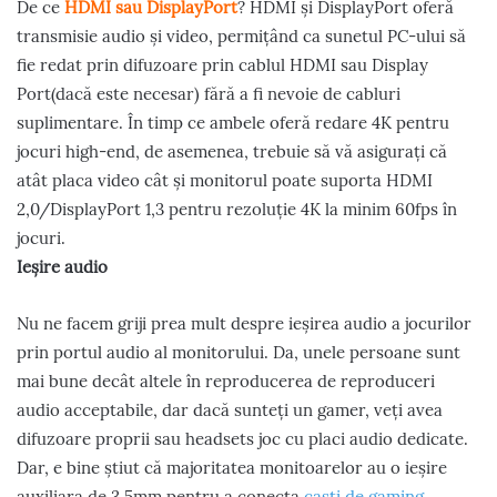
De ce
HDMI sau DisplayPort
? HDMI și DisplayPort oferă
transmisie audio și video, permițând ca sunetul PC-ului să
fie redat prin difuzoare prin cablul HDMI sau Display
Port(dacă este necesar) fără a fi nevoie de cabluri
suplimentare. În timp ce ambele oferă redare 4K pentru
jocuri high-end, de asemenea, trebuie să vă asigurați că
atât placa video cât și monitorul poate suporta HDMI
2,0/DisplayPort 1,3 pentru rezoluție 4K la minim 60fps în
jocuri.
Ieșire audio
Nu ne facem griji prea mult despre ieșirea audio a jocurilor
prin portul audio al monitorului. Da, unele persoane sunt
mai bune decât altele în reproducerea de reproduceri
audio acceptabile, dar dacă sunteți un gamer, veți avea
difuzoare proprii sau headsets joc cu placi audio dedicate.
Dar, e bine știut că majoritatea monitoarelor au o ieșire
auxiliara de 3.5mm pentru a conecta
casti de gaming