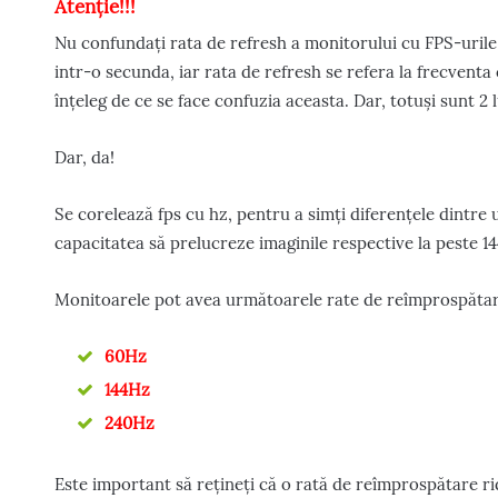
Atenție!!!
Nu confundați rata de refresh a monitorului cu FPS-urile
intr-o secunda, iar rata de refresh se refera la frecventa
înțeleg de ce se face confuzia aceasta. Dar, totuși sunt 2 
Dar, da!
Se corelează fps cu hz, pentru a simți diferențele dintre
capacitatea să prelucreze imaginile respective la peste 14
Monitoarele pot avea următoarele rate de reîmprospătare 
60Hz
144Hz
240Hz
Este important să rețineți că o rată de reîmprospătare r