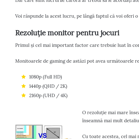
Dar care sunt lucrurile cărora ar trebui să le acordați at
Voi răspunde la acest lucru, pe lângă faptul că voi oferi o
Rezoluţie monitor pentru jocuri
Primul și cel mai important factor care trebuie luat în con
Monitoarele de gaming de astăzi pot avea următoarele rez
1080p (Full HD)
1440p (QHD / 2K)
2160p (UHD / 4K)
O rezoluție mai mare înse
înseamnă mai mult detaliu v
Cu toate acestea, cel mai 