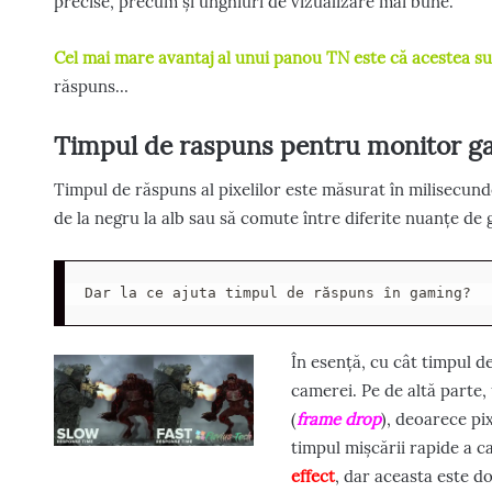
precise, precum și unghiuri de vizualizare mai bune.
Cel mai mare avantaj al unui panou TN este că acestea su
răspuns…
Timpul de raspuns pentru monitor g
Timpul de răspuns al pixelilor este măsurat în milisecunde
de la negru la alb sau să comute între diferite nuanțe de g
Dar la ce ajuta timpul de răspuns în gaming?
În esență, cu cât timpul d
camerei. Pe de altă parte,
(
frame drop
), deoarece pi
timpul mișcării rapide a 
effect
, dar aceasta este d