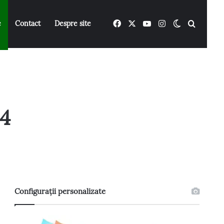
Facebook
X
YouTube
Instagram
Switch ski
Caută 
e
Contact
Despre site
4
Configurații personalizate