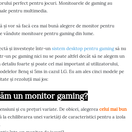
orului perfect pentru jocuri. Monitoarele de gaming au
rmale pentru multimedia.
tă și vor să facă cea mai bună alegere de monitor pentru
ine vândute monitoare pentru gaming din lume.
ectă și investește într-un
sistem desktop pentru gaming
să nu
tr-un pc gaming nici nu se poate altfel decât să ne alegem un
etaliu foarte și poate cel mai important al utilizatorului,
odelelor Benq si 5ms in cazul LG. Eu am ales cinci modele pe
tate și rezoluții mai jos:
ărăm un monitor gaming?
nsiuni și cu prețuri variate. De obicei, alegerea
celui mai bun
 la echilibrarea unei varietăți de caracteristici pentru a izola
.