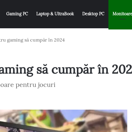
Gaming PC
Laptop & UltraBook
Desktop PC
Monitoar
tru gaming să cumpăr în 2024
aming să cumpăr în 202
are pentru jocuri