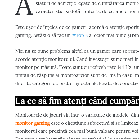
A
sfaturi de achiziție legate de cumpărarea monit
caracteristici și dotări diferite de ecranele no
Este ușor de înțeles de ce gamerii acordă o atenție spori
gaming. Astăzi o să fac un
#Top 8
al celor mai bune și b
Nici nu se pune problema altfel ca un gamer care se resp
acorde atenție monitorului. Când investești sume mari în
monitor pe măsură. Toate sunt cu refresh rate 144 Hz, un d
timpul de răspuns al monitoarelor sunt de 1ms în cazul m
diferite categorii de prețuri și detaliile legate de conectivi
La ce să fim atenți când cump
Monitoarele de jocuri vin într-o varietate de modele, dime
monitor gaming
este o chestiune subiectivă și se limitează
monitorul care prezintă cea mai bună valoare pentru voi