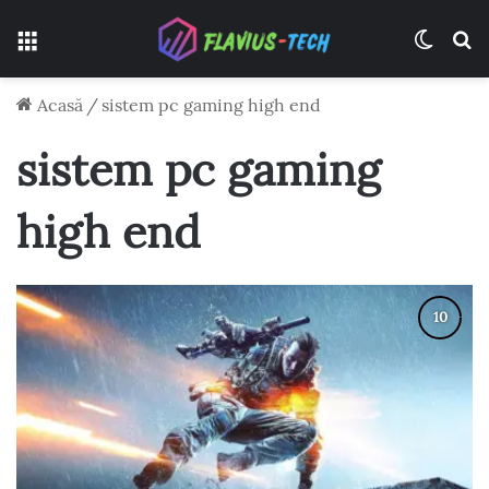
Meniu
Switch
C
Acasă
/
sistem pc gaming high end
sistem pc gaming
high end