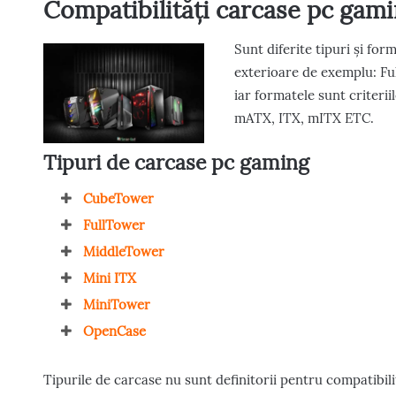
Compatibilități carcase pc gami
Sunt diferite tipuri și for
exterioare de exemplu: Ful
iar formatele sunt criteri
mATX, ITX, mITX ETC.
Tipuri de carcase pc gaming
CubeTower
FullTower
MiddleTower
Mini ITX
MiniTower
OpenCase
Tipurile de carcase nu sunt definitorii pentru compatibili