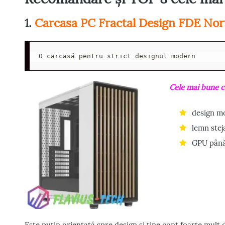
1.
Carcasa PC Fractal Design FDE Nor
O carcasă pentru strict designul modern
Cele mai bune ca
design m
lemn stej
GPU până
Este puțin orientată spre design și ține cont foarte mult d