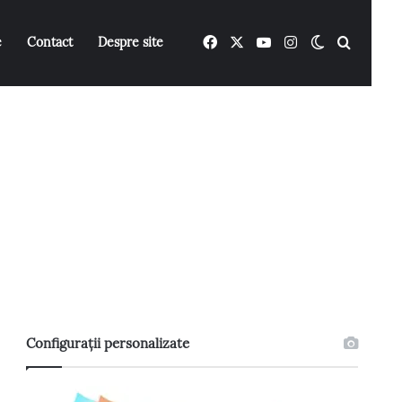
Facebook
X
YouTube
Instagram
Switch ski
Caută 
e
Contact
Despre site
Configurații personalizate