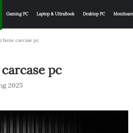
Gaming PC
Laptop & UltraBook
Desktop PC
Monitoar
i bune carcase pc
 carcase pc
ng 2025