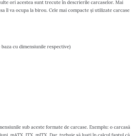
te ori acestea sunt trecute în descrierile carcaselor. Mai
asa îl va ocupa la birou. Cele mai compacte și utilizate carcase
 baza cu dimensiunile respective)
imensiunile sub aceste formate de carcase. Exemplu: o carcasă
uni, mATX, ITX, mITX. Dar, trebuie să luați în calcul faptul că