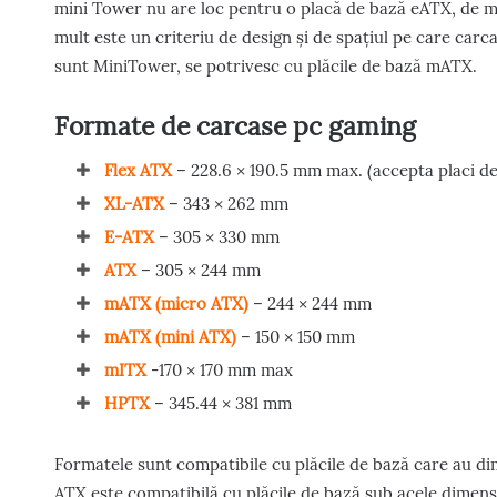
mini Tower nu are loc pentru o placă de bază eATX, de mul
mult este un criteriu de design și de spațiul pe care carc
sunt MiniTower, se potrivesc cu plăcile de bază mATX.
Formate de carcase pc gaming
Flex ATX
– 228.6 × 190.5 mm max. (accepta placi de
XL-ATX
– 343 × 262 mm
E-ATX
– 305 × 330 mm
ATX
– 305 × 244 mm
mATX (micro ATX)
– 244 × 244 mm
mATX (mini ATX)
– 150 × 150 mm
mITX
-170 × 170 mm max
HPTX
– 345.44 × 381 mm
Formatele sunt compatibile cu plăcile de bază care au d
ATX este compatibilă cu plăcile de bază sub acele dimensi