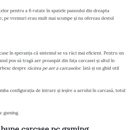
elor pentru a fi rutate în spatele panoului din dreapta
te, pe vremuri erau mult mai scumpe și nu ofereau destul
ase în speranța că sistemul se va răci mai eficient. Pentru un
nul pus să tragă aer proaspăt din fața carcasei și altul în
orbesc despre
răcirea pe aer a carcaselor
. Iată și un ghid util
mba configurația de intrare și ieșire a aerului în carcasă, totul
pc gaming.
 bune carcase pc gaming