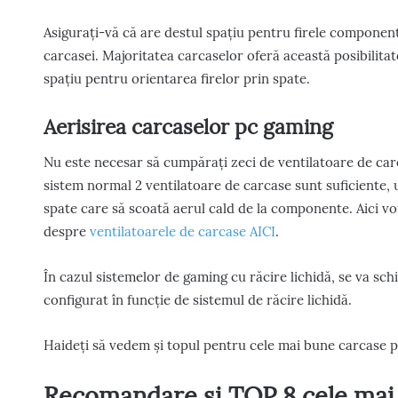
Asigurați-vă că are destul spațiu pentru firele component
carcasei. Majoritatea carcaselor oferă această posibilita
spațiu pentru orientarea firelor prin spate.
Aerisirea carcaselor pc gaming
Nu este necesar să cumpărați zeci de ventilatoare de carc
sistem normal 2 ventilatoare de carcase sunt suficiente, u
spate care să scoată aerul cald de la componente. Aici v
despre
ventilatoarele de carcase AICI
.
În cazul sistemelor de gaming cu răcire lichidă, se va schi
configurat în funcție de sistemul de răcire lichidă.
Haideți să vedem și topul pentru cele mai bune carcase 
Recomandare și TOP 8 cele mai