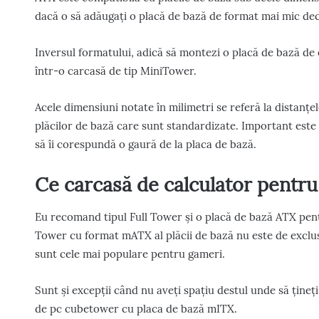
dacă o să adăugați o placă de bază de format mai mic decâ
Inversul formatului, adică să montezi o placă de bază d
într-o carcasă de tip MiniTower.
Acele dimensiuni notate în milimetri se referă la distanț
plăcilor de bază care sunt standardizate. Important este 
să îi corespundă o gaură de la placa de bază.
Ce carcasă de calculator pentru 
Eu recomand tipul Full Tower și o placă de bază ATX pent
Tower cu format mATX al plăcii de bază nu este de exclus,
sunt cele mai populare pentru gameri.
Sunt și excepții când nu aveți spațiu destul unde să țineț
de pc cubetower cu placa de bază mITX.