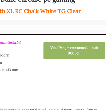
th XL RC Chalk White TG Clear
racteristici:
Vezi Preț – recomandat sub
900 lei
odern
ar
 la 413 mm
e camera în care va fi pusă, de aici și prețul mare. Dar ca