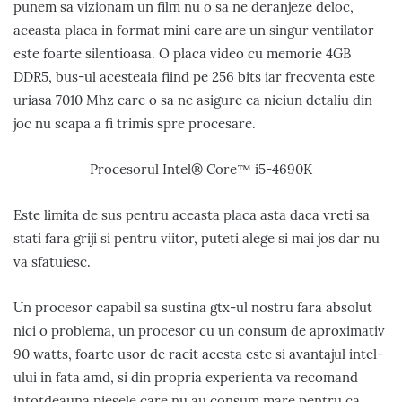
punem sa vizionam un film nu o sa ne deranjeze deloc,
aceasta placa in format mini care are un singur ventilator
este foarte silentioasa. O placa video cu memorie 4GB
DDR5, bus-ul acesteaia fiind pe 256 bits iar frecventa este
uriasa 7010 Mhz care o sa ne asigure ca niciun detaliu din
joc nu scapa a fi trimis spre procesare.
Procesorul Intel® Core™ i5-4690K
Este limita de sus pentru aceasta placa asta daca vreti sa
stati fara griji si pentru viitor, puteti alege si mai jos dar nu
va sfatuiesc.
Un procesor capabil sa sustina gtx-ul nostru fara absolut
nici o problema, un procesor cu un consum de aproximativ
90 watts, foarte usor de racit acesta este si avantajul intel-
ului in fata amd, si din propria experienta va recomand
intotdeauna piesele care nu au consum mare pentru ca