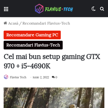
Meniu
Switch
C
Acasă
/
Recomandari Flavius-Tech
Recomandare Gaming PC
Recomandari Flavius-Tech
Cel mai bun setup gaming GTX
970 + i5-4690K
Flavius Tech
iunie 2, 2022
0