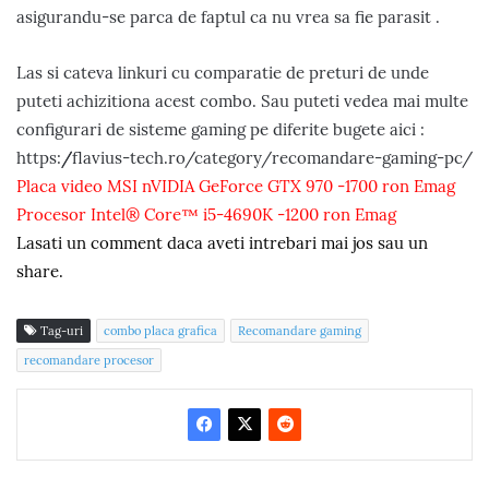
asigurandu-se parca de faptul ca nu vrea sa fie parasit .
Las si cateva linkuri cu comparatie de preturi de unde
puteti achizitiona acest combo. Sau puteti vedea mai multe
configurari de sisteme gaming pe diferite bugete aici :
https://flavius-tech.ro/category/recomandare-gaming-pc/
Placa video MSI nVIDIA GeForce GTX 970 -1700 ron Emag
Procesor Intel® Core™ i5-4690K -1200 ron Emag
Lasati un comment daca aveti intrebari mai jos sau un
share.
Tag-uri
combo placa grafica
Recomandare gaming
recomandare procesor