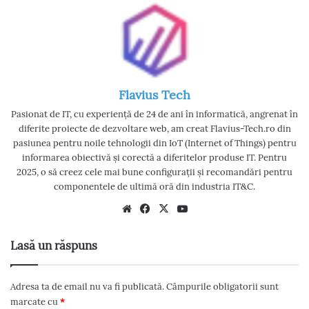
Flavius Tech
Pasionat de IT, cu experiență de 24 de ani în informatică, angrenat în
diferite proiecte de dezvoltare web, am creat Flavius-Tech.ro din
pasiunea pentru noile tehnologii din IoT (Internet of Things) pentru
informarea obiectivă și corectă a diferitelor produse IT. Pentru
2025, o să creez cele mai bune configurații și recomandări pentru
componentele de ultimă oră din industria IT&C.
We
Fac
X
Yo
bsi
eb
uT
te
oo
ub
Lasă un răspuns
k
e
Adresa ta de email nu va fi publicată.
Câmpurile obligatorii sunt
marcate cu
*