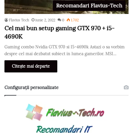
Recomandari Flavius-Tech
Flavius Tech
iunie 2, 2022
0
1.702
Cel mai bun setup gaming GTX 970 + i5-
4690K
Gaming combo Nvidia GTX 970 si I5-4690k Astazi o sa vorbim
despre cel mai dezbatut subiect in lumea gamerilor. MSI…
Citește mai departe
Configurații personalizate