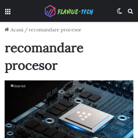
Meniu
Switch
C
Acasă
/
recomandare procesor
recomandare
procesor