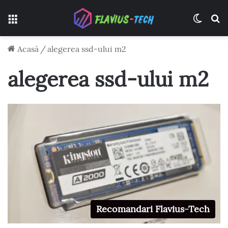
Meniu
Switch
C
Acasă
/
alegerea ssd-ului m2
alegerea ssd-ului m2
Recomandari Flavius-Tech