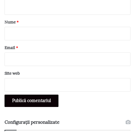
t
a
r
Nume
*
i
u
*
Email
*
Site web
Configurații personalizate