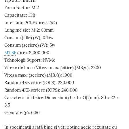
Tip SSD: Intern
Form Factor: M.2
Capacitate: 1TB
Interfata: PCI Express (x4)
Lungime slot M.2: 80mm
Consum (idle) (W): 0.15w
Consum (scriere) (W): 5w
MTBF
(ore): 2.000.000
Tehnologii Suport: NVMe
Viteze de lucru Viteza max. (citire) (MB/s): 2200
Viteza max. (scriere) (MB/s): 1900
Random 4KB citire (IOPS): 220.000
Random 4KB scriere (IOPS): 240.000
Caracteristici fizice Dimensiuni (L x l x G) (mm): 80 x 22 x
3.5
Greutate (g): 6.86
În specificații arată bine și veți obține acele rezultate cu