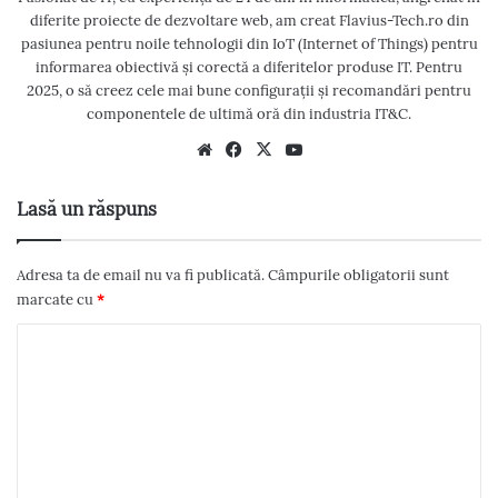
diferite proiecte de dezvoltare web, am creat Flavius-Tech.ro din
pasiunea pentru noile tehnologii din IoT (Internet of Things) pentru
informarea obiectivă și corectă a diferitelor produse IT. Pentru
2025, o să creez cele mai bune configurații și recomandări pentru
componentele de ultimă oră din industria IT&C.
We
Fac
X
Yo
bsi
eb
uT
te
oo
ub
Lasă un răspuns
k
e
Adresa ta de email nu va fi publicată.
Câmpurile obligatorii sunt
marcate cu
*
C
o
m
e
n