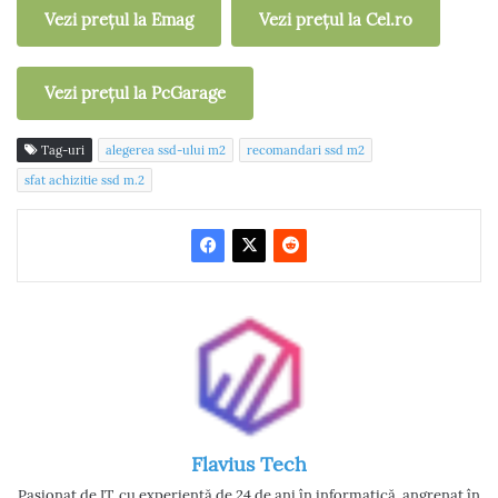
Vezi prețul la Emag
Vezi prețul la Cel.ro
Vezi prețul la PcGarage
Tag-uri
alegerea ssd-ului m2
recomandari ssd m2
sfat achizitie ssd m.2
Flavius Tech
Pasionat de IT, cu experiență de 24 de ani în informatică, angrenat în