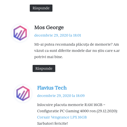
Răspunde
s
Mos George
p
decembrie 29, 2020 la 18:01
u
Mi-ai putea recomanda plăcuța de memorie? Am
n
văzut ca sunt diferite modele dar nu știu care s.ar
e
potrivi mai bine.
:
Răspunde
s
Flavius Tech
p
decembrie 29, 2020 la 18:09
u
Inlocuire placuta memorie RAM 16GB –
n
Configuratie PC Gaming 4000 ron (29.12.2020):
e
Corsair Vengeance LPX 16GB
:
Sarbatori fericite!