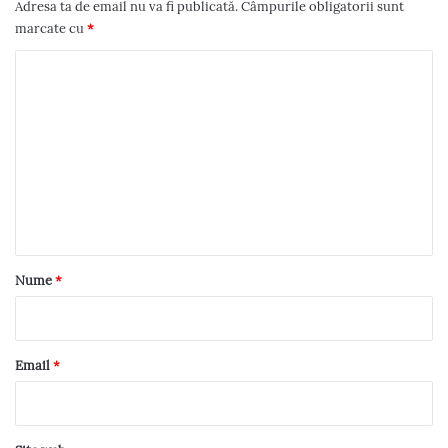
i
Adresa ta de email nu va fi publicată.
Câmpurile obligatorii sunt
marcate cu
*
g
C
a
o
r
m
e
e
n
î
t
n
a
c
r
Nume
*
o
i
u
m
*
Email
*
e
n