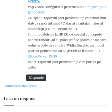
ACESTA
Poți vedea configurația pe articolul:
Configurație PC
12.000 RON
Ca laptop, raportul preț performanță este mult mai
slab ca raportul unui PC, dar ai avantajul major al
mobilității și a unui ecran inclus.
Sunt modelele de la HP ZBook special concepute
pentru randări 3d cu plăci grafice profesionale care
reduc erorile de randări NVidia Quadro, un model
potrivit pentru tine cu 64gb ram ar fi modelul:
HP
ZBook Power 15 G9
Repet, raportul preț performanță e de partea pc-
urilor.
Răspunde
N
Comentarii mai vechi
a
Lasă un răspuns
v