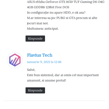
ASUS nVidia GeForce GTX 1650 TUF Gaming D6 O4G
4GB GDDR6 128bit Free DOS
In configurație nu apare HDD, e ok asa?
M.ar interesa sa joc PUBG si GTA precum si alte
jocuri mai noi.
Multumesc anticipat.
Răspunde
s
Flavius Tech
p
ianuarie 9, 2021 la 12:46
u
Salut,
n
Este bun sistemul, dar ai omis cel mai important
e
amanunt, si anume pretul!
:
Răspunde