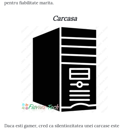
pentru fiabilitate marita.
Carcasa
Daca esti gamer, cred ca silentiozitatea unei carcase este