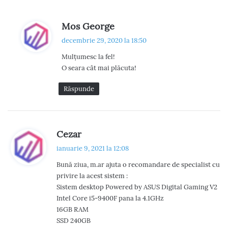
s
Mos George
p
decembrie 29, 2020 la 18:50
u
Mulțumesc la fel!
n
O seara cât mai plăcuta!
e
:
Răspunde
s
Cezar
p
ianuarie 9, 2021 la 12:08
u
Bună ziua, m.ar ajuta o recomandare de specialist cu
n
privire la acest sistem :
e
Sistem desktop Powered by ASUS Digital Gaming V2
:
Intel Core i5-9400F pana la 4.1GHz
16GB RAM
SSD 240GB