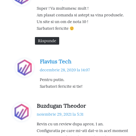
u
Super ! Va multumesc mult !
n
Am plasat comanda si astept sa vina produsele.
e
Un site si un om de nota 10 !
:
Sarbatori fericite
Răspunde
s
Flavius Tech
p
decembrie 28, 2020 la 14:07
u
Pentru putin.
n
Sarbatori fericite si tie!
e
:
s
Buzdugan Theodor
p
noiembrie 29, 2021 la 5:31
u
Revin cu un review dupa aprox. 1 an.
n
Configuratia pe care mi-ati dat-o in acel moment
e