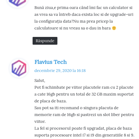
u
Bună ziua,e prima oara când îmi fac un calculator si
n
as vrea sa va întreb daca exista loc si de upgrade-uri
e
la configurația data?Nu ma prea pricep la
:
calculatoare si nu vreau sa o dau in bara
Răspunde
s
Flavius Tech
p
decembrie 29, 2020 la 16:18
u
Salut,
n
Pot fi schimbate pe viitor placutele ram cu 2 placute
e
a cate 16gb pentru un total de 32 GB maxim suportat
:
de placa de baza.
Sau pot sa iti recomand o singura placuta de
memorie ram de 16gb si pastrezi un slot liber pentru
viitor.
La fel si procesorul poate fi upgradat, placa de baza
suporta procesoare intel i7 si i9 din generatiile 8 si 9.