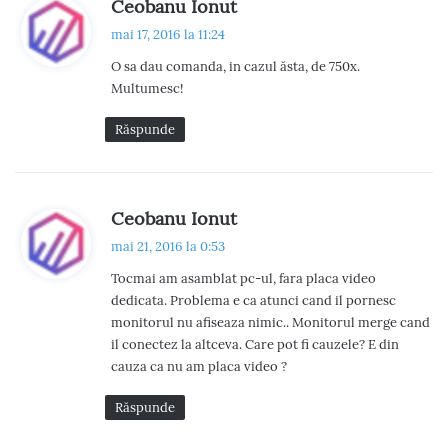
s
Ceobanu Ionut
a
p
mai 17, 2016 la 11:24
v
u
O sa dau comanda, in cazul ăsta, de 750x.
n
i
Multumesc!
e
g
:
Răspunde
a
r
s
Ceobanu Ionut
e
p
mai 21, 2016 la 0:53
u
î
Tocmai am asamblat pc-ul, fara placa video
n
dedicata. Problema e ca atunci cand il pornesc
n
e
monitorul nu afiseaza nimic.. Monitorul merge cand
:
c
il conectez la altceva. Care pot fi cauzele? E din
cauza ca nu am placa video ?
o
Răspunde
m