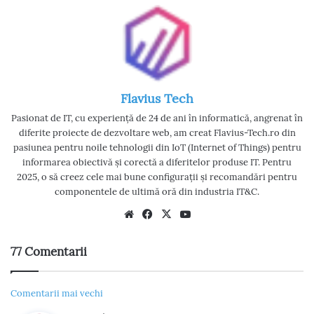
Flavius Tech
Pasionat de IT, cu experiență de 24 de ani în informatică, angrenat în
diferite proiecte de dezvoltare web, am creat Flavius-Tech.ro din
pasiunea pentru noile tehnologii din IoT (Internet of Things) pentru
informarea obiectivă și corectă a diferitelor produse IT. Pentru
2025, o să creez cele mai bune configurații și recomandări pentru
componentele de ultimă oră din industria IT&C.
We
Fac
X
Yo
bsi
eb
uT
te
oo
ub
77 Comentarii
k
e
N
Comentarii mai vechi