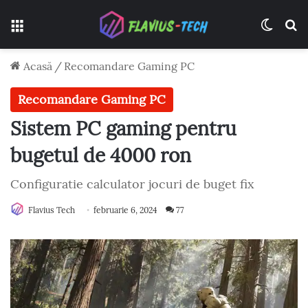
Meniu
Switch
C
Acasă
/
Recomandare Gaming PC
Recomandare Gaming PC
Sistem PC gaming pentru
bugetul de 4000 ron
Configuratie calculator jocuri de buget fix
Flavius Tech
februarie 6, 2024
77