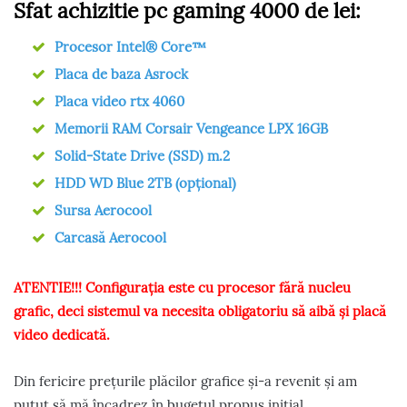
Sfat achizitie pc gaming 4000 de lei:
Procesor Intel® Core™
Placa de baza Asrock
Placa video rtx 4060
Memorii RAM Corsair Vengeance LPX 16GB
Solid-State Drive (SSD) m.2
HDD WD Blue 2TB (opțional)
Sursa Aerocool
Carcasă Aerocool
ATENTIE!!! Configurația este cu procesor fără
nucleu
grafic, deci sistemul va necesita obligatoriu să aibă și placă
video dedicată.
Din fericire prețurile plăcilor grafice și-a revenit și am
putut să mă încadrez în bugetul propus inițial.