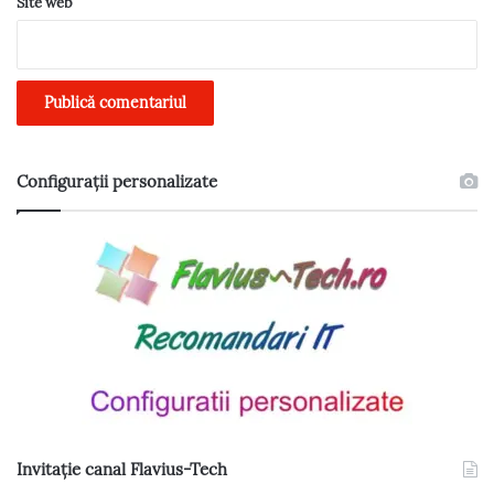
t
Site web
a
r
i
i
Configurații personalizate
Invitație canal Flavius-Tech