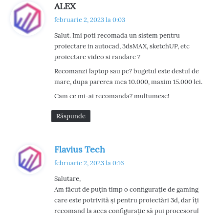
s
ALEX
p
februarie 2, 2023 la 0:03
u
Salut. Imi poti recomada un sistem pentru
n
proiectare in autocad, 3dsMAX, sketchUP, etc
e
proiectare video si randare ?
:
Recomanzi laptop sau pc? bugetul este destul de
mare, dupa parerea mea 10.000, maxim 15.000 lei.
Cam ce mi-ai recomanda? multumesc!
Răspunde
s
Flavius Tech
p
februarie 2, 2023 la 0:16
u
Salutare,
n
Am făcut de puțin timp o configurație de gaming
e
care este potrivită și pentru proiectări 3d, dar îți
:
recomand la acea configurație să pui procesorul