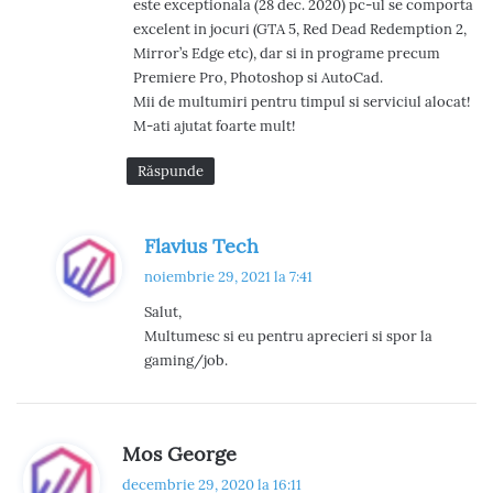
este exceptionala (28 dec. 2020) pc-ul se comporta
:
excelent in jocuri (GTA 5, Red Dead Redemption 2,
Mirror’s Edge etc), dar si in programe precum
Premiere Pro, Photoshop si AutoCad.
Mii de multumiri pentru timpul si serviciul alocat!
M-ati ajutat foarte mult!
Răspunde
s
Flavius Tech
p
noiembrie 29, 2021 la 7:41
u
Salut,
n
Multumesc si eu pentru aprecieri si spor la
e
gaming/job.
:
s
Mos George
p
decembrie 29, 2020 la 16:11