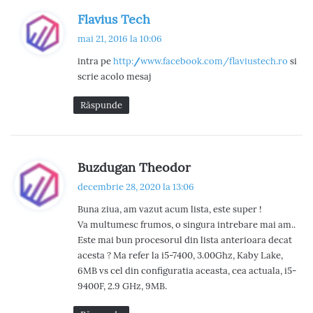
e
s
Flavius Tech
n
p
mai 21, 2016 la 10:06
u
t
intra pe
http://www.facebook.com/flaviustech.ro
si
n
scrie acolo mesaj
a
e
:
r
Răspunde
i
i
s
Buzdugan Theodor
p
decembrie 28, 2020 la 13:06
u
Buna ziua, am vazut acum lista, este super !
n
Va multumesc frumos, o singura intrebare mai am..
e
Este mai bun procesorul din lista anterioara decat
:
acesta ? Ma refer la i5-7400, 3.00Ghz, Kaby Lake,
6MB vs cel din configuratia aceasta, cea actuala, i5-
9400F, 2.9 GHz, 9MB.