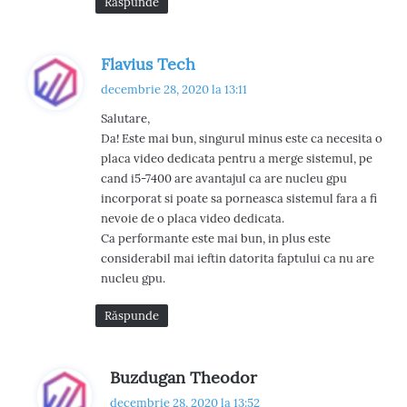
Răspunde
s
Flavius Tech
p
decembrie 28, 2020 la 13:11
u
Salutare,
n
Da! Este mai bun, singurul minus este ca necesita o
e
placa video dedicata pentru a merge sistemul, pe
:
cand i5-7400 are avantajul ca are nucleu gpu
incorporat si poate sa porneasca sistemul fara a fi
nevoie de o placa video dedicata.
Ca performante este mai bun, in plus este
considerabil mai ieftin datorita faptului ca nu are
nucleu gpu.
Răspunde
s
Buzdugan Theodor
p
decembrie 28, 2020 la 13:52