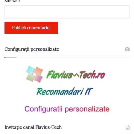
t
Site web
a
r
i
i
Configurații personalizate
Invitație canal Flavius-Tech