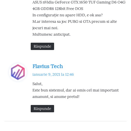
ASUS nVidia GeForce GTX 1650 TUF Gaming D6 O4G
4GB GDDR6 128bit Free DOS
In configurație nu apare HDD, e ok asa?
M.ar interesa sa joc PUBG si GTA precum si alte
jocuri mai noi.
Multumesc anticipat.
Răspunde
s
Flavius Tech
p
ianuarie 9, 2021 la 12:46
u
Salut,
n
Este bun sistemul, dar ai omis cel mai important
e
amanunt, si anume pretul!
:
Răspunde