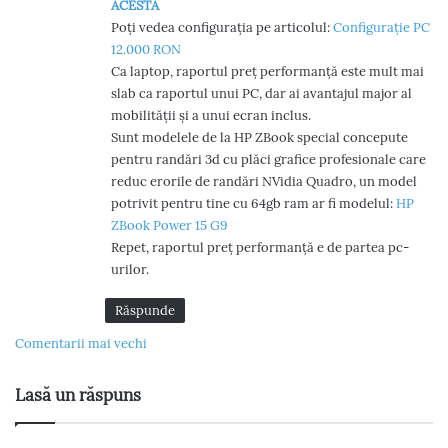
ACESTA
Poți vedea configurația pe articolul:
Configurație PC
12.000 RON
Ca laptop, raportul preț performanță este mult mai
slab ca raportul unui PC, dar ai avantajul major al
mobilității și a unui ecran inclus.
Sunt modelele de la HP ZBook special concepute
pentru randări 3d cu plăci grafice profesionale care
reduc erorile de randări NVidia Quadro, un model
potrivit pentru tine cu 64gb ram ar fi modelul:
HP
ZBook Power 15 G9
Repet, raportul preț performanță e de partea pc-
urilor.
Răspunde
N
Comentarii mai vechi
a
Lasă un răspuns
v