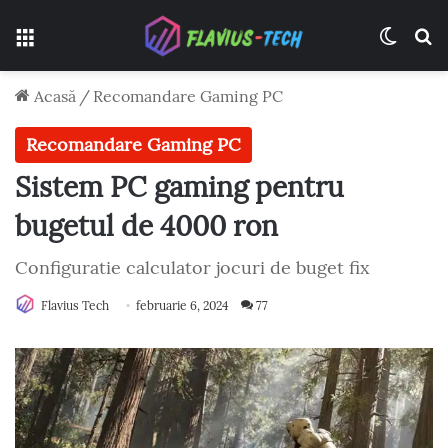
Meniu
Switch
C
Acasă
/
Recomandare Gaming PC
Recomandare Gaming PC
Sistem PC gaming pentru
bugetul de 4000 ron
Configuratie calculator jocuri de buget fix
Flavius Tech
februarie 6, 2024
77