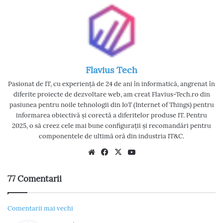
Flavius Tech
Pasionat de IT, cu experiență de 24 de ani în informatică, angrenat în
diferite proiecte de dezvoltare web, am creat Flavius-Tech.ro din
pasiunea pentru noile tehnologii din IoT (Internet of Things) pentru
informarea obiectivă și corectă a diferitelor produse IT. Pentru
2025, o să creez cele mai bune configurații și recomandări pentru
componentele de ultimă oră din industria IT&C.
We
Fac
X
Yo
bsi
eb
uT
te
oo
ub
77 Comentarii
k
e
N
Comentarii mai vechi