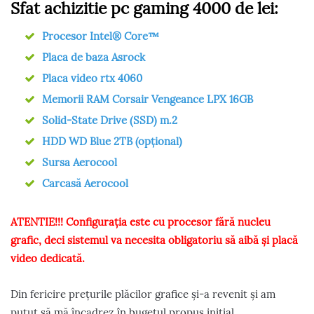
Sfat achizitie pc gaming 4000 de lei:
Procesor Intel® Core™
Placa de baza Asrock
Placa video rtx 4060
Memorii RAM Corsair Vengeance LPX 16GB
Solid-State Drive (SSD) m.2
HDD WD Blue 2TB (opțional)
Sursa Aerocool
Carcasă Aerocool
ATENTIE!!! Configurația este cu procesor fără
nucleu
grafic, deci sistemul va necesita obligatoriu să aibă și placă
video dedicată.
Din fericire prețurile plăcilor grafice și-a revenit și am
putut să mă încadrez în bugetul propus inițial.