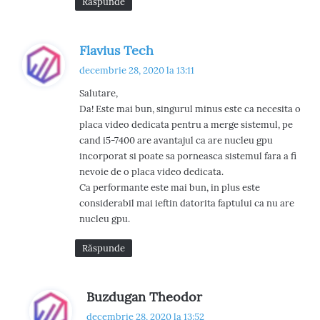
Răspunde
s
Flavius Tech
p
decembrie 28, 2020 la 13:11
u
Salutare,
n
Da! Este mai bun, singurul minus este ca necesita o
e
placa video dedicata pentru a merge sistemul, pe
:
cand i5-7400 are avantajul ca are nucleu gpu
incorporat si poate sa porneasca sistemul fara a fi
nevoie de o placa video dedicata.
Ca performante este mai bun, in plus este
considerabil mai ieftin datorita faptului ca nu are
nucleu gpu.
Răspunde
s
Buzdugan Theodor
p
decembrie 28, 2020 la 13:52