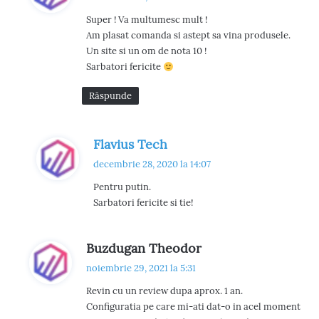
u
Super ! Va multumesc mult !
n
Am plasat comanda si astept sa vina produsele.
e
Un site si un om de nota 10 !
:
Sarbatori fericite
Răspunde
s
Flavius Tech
p
decembrie 28, 2020 la 14:07
u
Pentru putin.
n
Sarbatori fericite si tie!
e
:
s
Buzdugan Theodor
p
noiembrie 29, 2021 la 5:31
u
Revin cu un review dupa aprox. 1 an.
n
Configuratia pe care mi-ati dat-o in acel moment
e