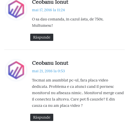
s
Ceobanu Ionut
a
p
mai 17, 2016 la 11:24
v
u
O sa dau comanda, in cazul ăsta, de 750x.
n
i
Multumesc!
e
g
:
Răspunde
a
r
s
Ceobanu Ionut
e
p
mai 21, 2016 la 0:53
u
î
Tocmai am asamblat pc-ul, fara placa video
n
dedicata. Problema e ca atunci cand il pornesc
n
e
monitorul nu afiseaza nimic.. Monitorul merge cand
:
c
il conectez la altceva. Care pot fi cauzele? E din
cauza ca nu am placa video ?
o
Răspunde
m