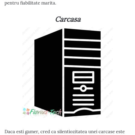
pentru fiabilitate marita.
Carcasa
Daca esti gamer, cred ca silentiozitatea unei carcase este