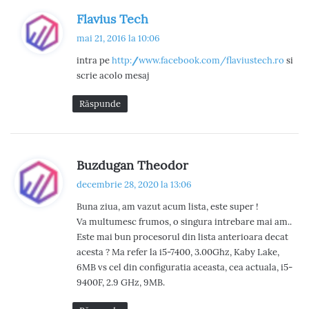
e
s
Flavius Tech
n
p
mai 21, 2016 la 10:06
u
t
intra pe
http://www.facebook.com/flaviustech.ro
si
n
scrie acolo mesaj
a
e
:
r
Răspunde
i
i
s
Buzdugan Theodor
p
decembrie 28, 2020 la 13:06
u
Buna ziua, am vazut acum lista, este super !
n
Va multumesc frumos, o singura intrebare mai am..
e
Este mai bun procesorul din lista anterioara decat
:
acesta ? Ma refer la i5-7400, 3.00Ghz, Kaby Lake,
6MB vs cel din configuratia aceasta, cea actuala, i5-
9400F, 2.9 GHz, 9MB.