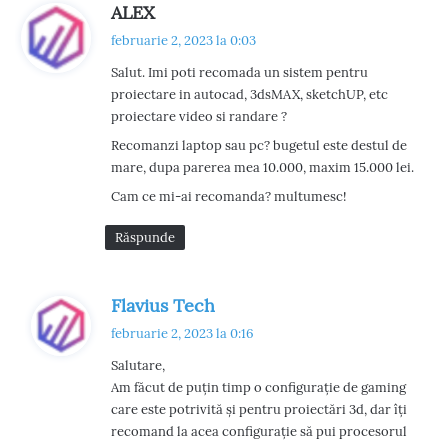
s
ALEX
p
februarie 2, 2023 la 0:03
u
Salut. Imi poti recomada un sistem pentru
n
proiectare in autocad, 3dsMAX, sketchUP, etc
e
proiectare video si randare ?
:
Recomanzi laptop sau pc? bugetul este destul de
mare, dupa parerea mea 10.000, maxim 15.000 lei.
Cam ce mi-ai recomanda? multumesc!
Răspunde
s
Flavius Tech
p
februarie 2, 2023 la 0:16
u
Salutare,
n
Am făcut de puțin timp o configurație de gaming
e
care este potrivită și pentru proiectări 3d, dar îți
:
recomand la acea configurație să pui procesorul