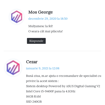
s
Mos George
p
decembrie 29, 2020 la 18:50
u
Mulțumesc la fel!
n
O seara cât mai plăcuta!
e
:
Răspunde
s
Cezar
p
ianuarie 9, 2021 la 12:08
u
Bună ziua, m.ar ajuta o recomandare de specialist cu
n
privire la acest sistem :
e
Sistem desktop Powered by ASUS Digital Gaming V2
:
Intel Core i5-9400F pana la 4.1GHz
16GB RAM
SSD 240GB