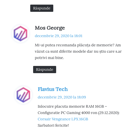
Răspunde
s
Mos George
p
decembrie 29, 2020 la 18:01
u
Mi-ai putea recomanda plăcuța de memorie? Am
n
văzut ca sunt diferite modele dar nu știu care s.ar
e
potrivi mai bine.
:
Răspunde
s
Flavius Tech
p
decembrie 29, 2020 la 18:09
u
Inlocuire placuta memorie RAM 16GB –
n
Configuratie PC Gaming 4000 ron (29.12.2020):
e
Corsair Vengeance LPX 16GB
:
Sarbatori fericite!