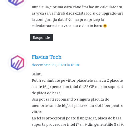
u
Bună ziua,e prima oara când îmi fac un calculator si
n
as vrea sa va întreb daca exista loc si de upgrade-uri
e
la configurația data?Nu ma prea pricep la
:
calculatoare si nu vreau sa o dau in bara
Răspunde
s
Flavius Tech
p
decembrie 29, 2020 la 16:18
u
Salut,
n
Pot fi schimbate pe viitor placutele ram cu 2 placute
e
a cate 16gb pentru un total de 32 GB maxim suportat
:
de placa de baza.
Sau pot sa iti recomand o singura placuta de
memorie ram de 16gb si pastrezi un slot liber pentru
viitor.
La fel si procesorul poate fi upgradat, placa de baza
suporta procesoare intel i7 si i9 din generatiile 8 si 9.