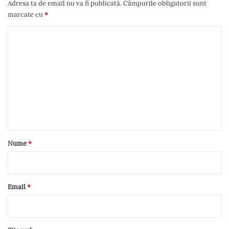
i
Adresa ta de email nu va fi publicată.
Câmpurile obligatorii sunt
marcate cu
*
g
C
a
o
r
m
e
e
n
î
t
n
a
c
r
Nume
*
o
i
u
m
*
Email
*
e
n