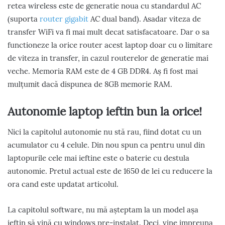
retea wireless este de generatie noua cu standardul AC
(suporta
router gigabit
AC dual band). Asadar viteza de
transfer WiFi va fi mai mult decat satisfacatoare. Dar o sa
functioneze la orice router acest laptop doar cu o limitare
de viteza in transfer, in cazul routerelor de generatie mai
veche. Memoria RAM este de 4 GB DDR4. Aș fi fost mai
mulțumit dacă dispunea de 8GB memorie RAM.
Autonomie laptop ieftin bun la orice!
Nici la capitolul autonomie nu stă rau, fiind dotat cu un
acumulator cu 4 celule. Din nou spun ca pentru unul din
laptopurile cele mai ieftine este o baterie cu destula
autonomie. Pretul actual este de 1650 de lei cu reducere la
ora cand este updatat articolul.
La capitolul software, nu mă așteptam la un model așa
ieftin să vină cu windows pre-instalat. Deci, vine impreuna