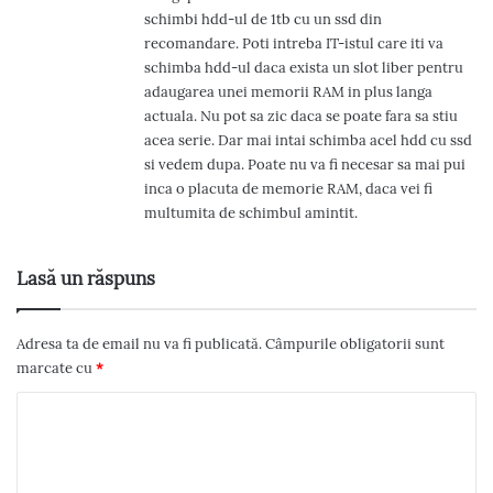
e
schimbi hdd-ul de 1tb cu un ssd din
:
recomandare. Poti intreba IT-istul care iti va
schimba hdd-ul daca exista un slot liber pentru
adaugarea unei memorii RAM in plus langa
actuala. Nu pot sa zic daca se poate fara sa stiu
acea serie. Dar mai intai schimba acel hdd cu ssd
si vedem dupa. Poate nu va fi necesar sa mai pui
inca o placuta de memorie RAM, daca vei fi
multumita de schimbul amintit.
Lasă un răspuns
Adresa ta de email nu va fi publicată.
Câmpurile obligatorii sunt
marcate cu
*
C
o
m