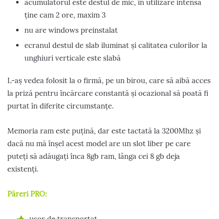
acumulatorul este destul de mic, în utilizare intensă
ține cam 2 ore, maxim 3
nu are windows preinstalat
ecranul destul de slab iluminat și calitatea culorilor la
unghiuri verticale este slabă
L-aș vedea folosit la o firmă, pe un birou, care să aibă acces
la priză pentru încărcare constantă și ocazional să poată fi
purtat în diferite circumstanțe.
Memoria ram este puțină, dar este tactată la 3200Mhz și
dacă nu mă înșel acest model are un slot liber pe care
puteți să adăugați înca 8gb ram, lânga cei 8 gb deja
existenți.
Păreri PRO:
ușor de transportat