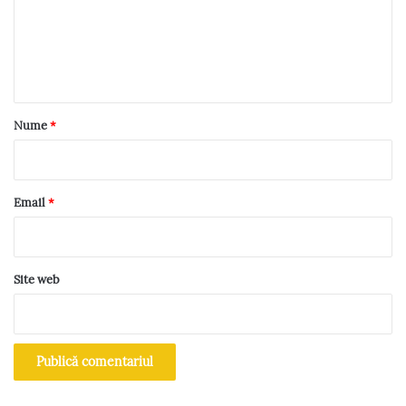
e
n
t
a
r
Nume
*
i
u
*
Email
*
Site web