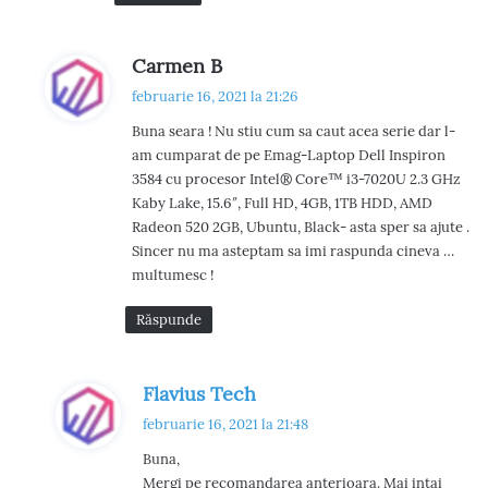
s
Carmen B
p
februarie 16, 2021 la 21:26
u
Buna seara ! Nu stiu cum sa caut acea serie dar l-
n
am cumparat de pe Emag-Laptop Dell Inspiron
e
3584 cu procesor Intel® Core™ i3-7020U 2.3 GHz
:
Kaby Lake, 15.6″, Full HD, 4GB, 1TB HDD, AMD
Radeon 520 2GB, Ubuntu, Black- asta sper sa ajute .
Sincer nu ma asteptam sa imi raspunda cineva …
multumesc !
Răspunde
s
Flavius Tech
p
februarie 16, 2021 la 21:48
u
Buna,
n
Mergi pe recomandarea anterioara. Mai intai