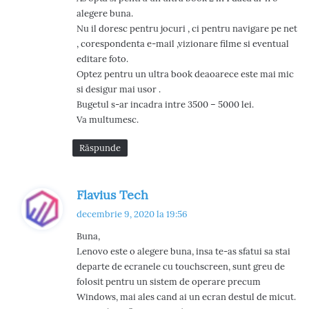
alegere buna.
Nu il doresc pentru jocuri , ci pentru navigare pe net
, corespondenta e-mail ,vizionare filme si eventual
editare foto.
Optez pentru un ultra book deaoarece este mai mic
si desigur mai usor .
Bugetul s-ar incadra intre 3500 – 5000 lei.
Va multumesc.
Răspunde
s
Flavius Tech
p
decembrie 9, 2020 la 19:56
u
Buna,
n
Lenovo este o alegere buna, insa te-as sfatui sa stai
e
departe de ecranele cu touchscreen, sunt greu de
:
folosit pentru un sistem de operare precum
Windows, mai ales cand ai un ecran destul de micut.