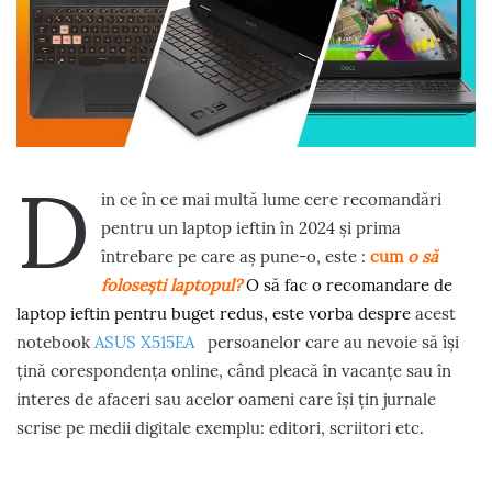
D
in ce în ce mai multă lume cere recomandări
pentru un laptop ieftin în 2024 și prima
întrebare pe care aș pune-o, este :
cum
o să
folosești laptopul?
O să fac o recomandare de
laptop ieftin pentru buget redus, este vorba despre
acest
notebook
ASUS X515EA
persoanelor care au nevoie să își
țină corespondența online, când pleacă în vacanțe sau în
interes de afaceri sau acelor oameni care își țin jurnale
scrise pe medii digitale exemplu: editori, scriitori etc.