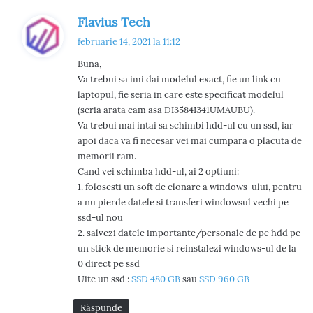
s
Flavius Tech
p
februarie 14, 2021 la 11:12
u
Buna,
n
Va trebui sa imi dai modelul exact, fie un link cu
e
laptopul, fie seria in care este specificat modelul
:
(seria arata cam asa DI3584I341UMAUBU).
Va trebui mai intai sa schimbi hdd-ul cu un ssd, iar
apoi daca va fi necesar vei mai cumpara o placuta de
memorii ram.
Cand vei schimba hdd-ul, ai 2 optiuni:
1. folosesti un soft de clonare a windows-ului, pentru
a nu pierde datele si transferi windowsul vechi pe
ssd-ul nou
2. salvezi datele importante/personale de pe hdd pe
un stick de memorie si reinstalezi windows-ul de la
0 direct pe ssd
Uite un ssd :
SSD 480 GB
sau
SSD 960 GB
Răspunde