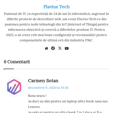
Flavius Tech
Pasionat de IT, cu experiență de 24 de ani în informatică, angrenat în
diferite proiecte de dezvoltare web, am creat Flavius-Tech.ro din
pasiunea pentru noile tehnologii din IoT (Internet of Things) pentru
informarea obiectivă și corectă a diferitelor produse IT. Pentru
2025, o să creez cele mai bune configurații și recomandări pentru
componentele de ultimă oră din industria IT&C.
We
Fac
X
Yo
bsi
eb
uT
te
oo
ub
6 Comentarii
k
e
s
Carmen Sotan
p
decembrie 9, 2020 la 19:34
u
Buna seara !
n
As dori un sfat pentru un laptop ultra book Asus sau
e
Lenovo.
:
As opta si pentru un ultra book 2 in 1 daca ar fi o