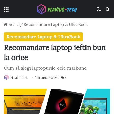
Meniu
Switch
C
Acasă
/
Recomandare Laptop & UltraBook
Recomandare Laptop & UltraBook
Recomandare laptop ieftin bun
la orice
Cum să alegi laptopurile cele mai bune
Flavius Tech
februarie 7, 2024
6