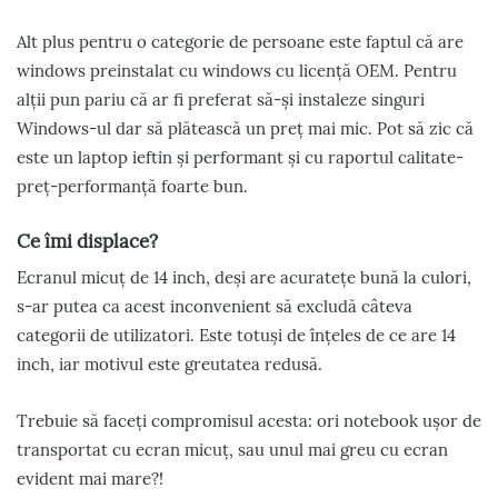
Alt plus pentru o categorie de persoane este faptul că are
windows preinstalat cu windows cu licență OEM. Pentru
alții pun pariu că ar fi preferat să-și instaleze singuri
Windows-ul dar să plătească un preț mai mic. Pot să zic că
este un laptop ieftin și performant și cu raportul calitate-
preț-performanță foarte bun.
Ce îmi displace?
Ecranul micuț de 14 inch, deși are acuratețe bună la culori,
s-ar putea ca acest inconvenient să excludă câteva
categorii de utilizatori. Este totuși de înțeles de ce are 14
inch, iar motivul este greutatea redusă.
Trebuie să faceți compromisul acesta: ori notebook ușor de
transportat cu ecran micuț, sau unul mai greu cu ecran
evident mai mare?!