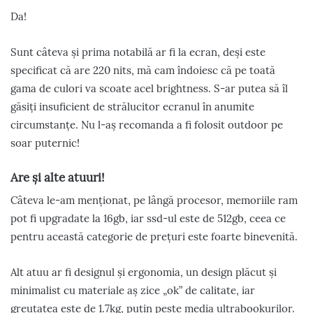
Da!
Sunt câteva și prima notabilă ar fi la ecran, deși este
specificat că are 220 nits, mă cam îndoiesc că pe toată
gama de culori va scoate acel brightness. S-ar putea să îl
găsiți insuficient de strălucitor ecranul în anumite
circumstanțe. Nu l-aș recomanda a fi folosit outdoor pe
soar puternic!
Are și alte atuuri!
Câteva le-am menționat, pe lângă procesor, memoriile ram
pot fi upgradate la 16gb, iar ssd-ul este de 512gb, ceea ce
pentru această categorie de prețuri este foarte binevenită.
Alt atuu ar fi designul și ergonomia, un design plăcut și
minimalist cu materiale aș zice „ok” de calitate, iar
greutatea este de 1.7kg, puțin peste media ultrabookurilor.