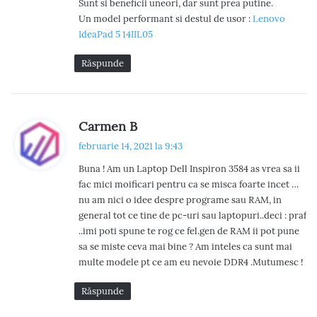
Sunt si beneficii uneori, dar sunt prea putine.
Un model performant si destul de usor :
Lenovo
IdeaPad 5 14IIL05
Răspunde
s
Carmen B
p
februarie 14, 2021 la 9:43
u
Buna ! Am un Laptop Dell Inspiron 3584 as vrea sa ii
n
fac mici moificari pentru ca se misca foarte incet …
e
nu am nici o idee despre programe sau RAM, in
:
general tot ce tine de pc-uri sau laptopuri..deci : praf
..imi poti spune te rog ce fel.gen de RAM ii pot pune
sa se miste ceva mai bine ? Am inteles ca sunt mai
multe modele pt ce am eu nevoie DDR4 .Mutumesc !
Răspunde