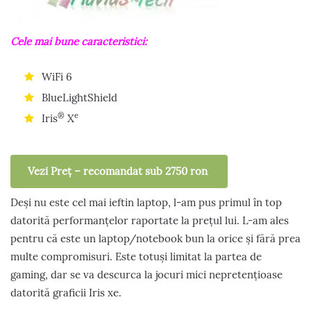
Cele mai bune caracteristici:
WiFi 6
BlueLightShield
®
e
Iris
X
Vezi Preț – recomandat sub 2750 ron
Deși nu este cel mai ieftin laptop, l-am pus primul în top
datorită performanțelor raportate la prețul lui. L-am ales
pentru că este un laptop/notebook bun la orice și fără prea
multe compromisuri. Este totuși limitat la partea de
gaming, dar se va descurca la jocuri mici nepretențioase
datorită graficii Iris xe.