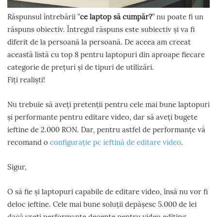
Răspunsul întrebării ”
ce laptop să cumpăr?
” nu poate fi un
răspuns obiectiv. Întregul răspuns este subiectiv și va fi
diferit de la persoană la persoană. De aceea am creeat
această listă cu top 8 pentru laptopuri din aproape fiecare
categorie de prețuri și de tipuri de utilizări.
Fiți realiști!
Nu trebuie să aveți pretenții pentru cele mai bune laptopuri
și performante pentru editare video, dar să aveți bugete
ieftine de 2.000 RON. Dar, pentru astfel de performanțe vă
recomand o
configurație pc ieftină de editare video
.
Sigur,
O să fie și laptopuri capabile de editare video, însă nu vor fi
deloc ieftine. Cele mai bune soluții depășesc 5.000 de lei
dacă vreți performanțe decente pentru video editing.