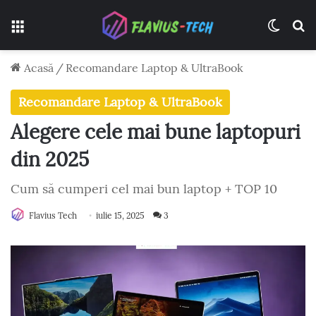
Meniu
Switch
C
Acasă
/
Recomandare Laptop & UltraBook
Recomandare Laptop & UltraBook
Alegere cele mai bune laptopuri
din 2025
Cum să cumperi cel mai bun laptop + TOP 10
Flavius Tech
iulie 15, 2025
3