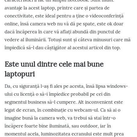
avantaje la acest laptop, printre care și partea de
conectivitate, este ideal pentru a ține o videoconferință
online, însă camera web nu vă dă pe spate, este ok doar
dacă încăperea în care vă aflați abundă din punctul de
vedere al iluminării. Totuși sunt și câteva minusuri care mă
împiedică să-l dau câștigător al acestui articol din top.
Este unul dintre cele mai bune
laptopuri
Da, cu siguranță l-aș fi ales pe acesta, însă lipsa windows-
ului cu licență o să-i împiedice probabil pe cei din
segmentul business să-l cumpere. Alt inconvenient este
legat de ecran, în combinație cu webcam-ul. Ca să ai o
imagine bună la camera web, va trebui să stai într-o
încăpere foarte bine iluminată, sau outdoor, iar în
momentul acela, luminozitatea ecranului este mult prea