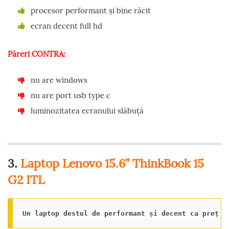
procesor performant și bine răcit
ecran decent full hd
Păreri CONTRA:
nu are windows
nu are port usb type c
luminozitatea ecranului slăbuță
3.
Laptop Lenovo 15.6” ThinkBook 15
G2 ITL
Un laptop destul de performant și decent ca preț