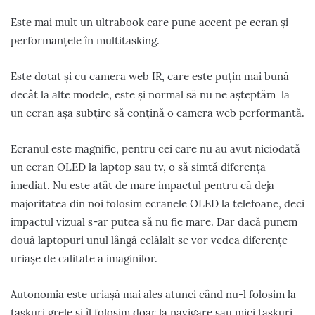
Este mai mult un ultrabook care pune accent pe ecran și
performanțele în multitasking.
Este dotat și cu camera web IR, care este puțin mai bună
decât la alte modele, este și normal să nu ne așteptăm la
un ecran așa subțire să conțină o camera web performantă.
Ecranul este magnific, pentru cei care nu au avut niciodată
un ecran OLED la laptop sau tv, o să simtă diferența
imediat. Nu este atât de mare impactul pentru că deja
majoritatea din noi folosim ecranele OLED la telefoane, deci
impactul vizual s-ar putea să nu fie mare. Dar dacă punem
două laptopuri unul lângă celălalt se vor vedea diferențe
uriașe de calitate a imaginilor.
Autonomia este uriașă mai ales atunci când nu-l folosim la
taskuri grele și îl folosim doar la navigare sau mici taskuri.