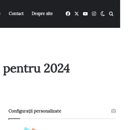
Facebook
X
YouTube
Instagram
Switch ski
Caută 
e
Contact
Despre site
 pentru 2024
Configurații personalizate