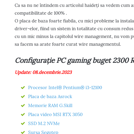
Ca sa nu ne întindem cu articolul haideți sa vedem cum ar
compatibilitate de 100% .
O placa de baza foarte fiabila, cu mici probleme la instala
driver-elor, fiind un sistem in totalitate cu consum redus 
cu un mic minus la capitolul wire management, nu vom pu
sa facem sa arate foarte curat wire managementul.
Configurație PC gaming buget 2300 
Update: 08.decembrie.2023
Procesor Intel® Pentium® i3-12100
Placa de baza Asrock
Memorie RAM G.Skill
Placa video MSI RTX 3050
SSD M.2 NVMe
Sursa Segotep