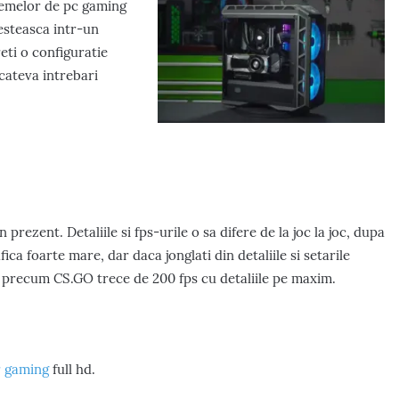
temelor de pc gaming
vesteasca intr-un
eti o configuratie
cateva intrebari
prezent. Detaliile si fps-urile o sa difere de la joc la joc, dupa
ica foarte mare, dar daca jonglati din detaliile si setarile
uri precum CS.GO trece de 200 fps cu detaliile pe maxim.
 gaming
full hd.