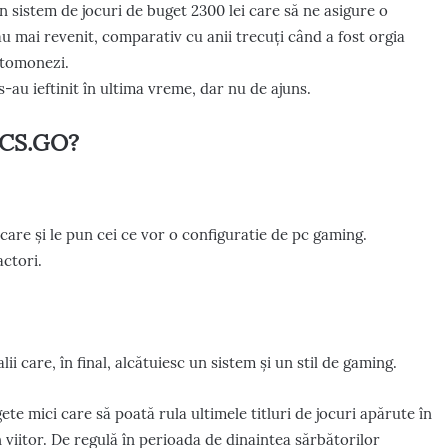
n sistem de jocuri de buget 2300 lei care să ne asigure o
au mai revenit, comparativ cu anii trecuți când a fost orgia
ptomonezi.
au ieftinit în ultima vreme, dar nu de ajuns.
u CS.GO?
care și le pun cei ce vor o configuratie de pc gaming.
actori.
ii care, în final, alcătuiesc un sistem și un stil de gaming.
te mici care să poată rula ultimele titluri de jocuri apărute în
 viitor. De regulă în perioada de dinaintea sărbătorilor