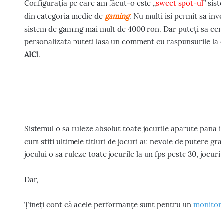
Configurația pe care am făcut-o este „
sweet spot-ul
” sis
din categoria medie de
gaming
. Nu multi isi permit sa in
sistem de gaming mai mult de 4000 ron. Dar puteți sa cer
personalizata puteti lasa un comment cu raspunsurile la 
AICI
.
Sistemul o sa ruleze absolut toate jocurile aparute pana in 
cum stiti ultimele titluri de jocuri au nevoie de putere graf
jocului o sa ruleze toate jocurile la un fps peste 30, joc
Dar,
Țineți cont că acele performanțe sunt pentru un
monitor