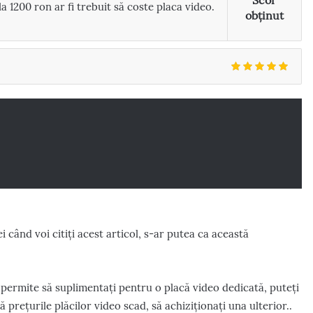
Scor
a 1200 ron ar fi trebuit să coste placa video.
obținut
i când voi citiți acest articol, s-ar putea ca această
 permite să suplimentați pentru o placă video dedicată, puteți
ă prețurile plăcilor video scad, să achiziționați una ulterior..