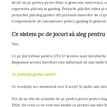
decât un pc pentru jocuri dintr-o generație anterioară, u
experienta plăcuta în gaming. Prețurile plăcilor video și-
prețurilor plăcilog grafice din perioada minerilor de cry
Componentele de calculatoare pentru gaming în general s-
Ce sistem pc de jocuri să aleg pentr
Sau,
Ce pc îmi trebuie pentru GTA 5? Acestea sunt întrebările 
Răspunsul acestei întrebari este influențat de mai multi f
Ce pretenții grafice aveti?!
Ce rezoluție are monitorul care îl aveți? Și multe alte detal
Pot da un sfat de achiziție de pc pentru jocuri pentru buge
2024. Nu cred ca ne vom mai întalni cu prețuri așa mici în