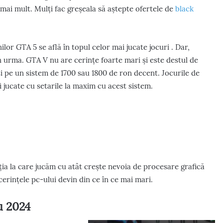
 mai mult. Mulți fac greșeala să aștepte ofertele de
black
lor GTA 5 se află în topul celor mai jucate jocuri . Dar,
 urma. GTA V nu are cerințe foarte mari și este destul de
 și pe un sistem de 1700 sau 1800 de ron decent. Jocurile de
i jucate cu setarile la maxim cu acest sistem.
ția la care jucăm cu atât crește nevoia de procesare grafică
erințele pc-ului devin din ce în ce mai mari.
u 2024