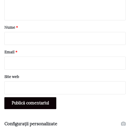
t
a
r
Nume
*
i
u
*
Email
*
Site web
Configurații personalizate