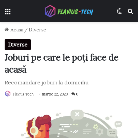
Meniu
Switch
C
Acasă
/
Diverse
Diverse
Joburi pe care le poți face de
acasă
Recomandare joburi la domiciliu
Flavius Tech
martie 22, 2020
0