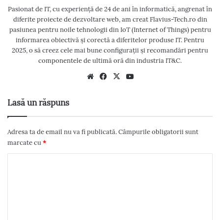
Pasionat de IT, cu experiență de 24 de ani în informatică, angrenat în
diferite proiecte de dezvoltare web, am creat Flavius-Tech.ro din
pasiunea pentru noile tehnologii din IoT (Internet of Things) pentru
informarea obiectivă și corectă a diferitelor produse IT. Pentru
2025, o să creez cele mai bune configurații și recomandări pentru
componentele de ultimă oră din industria IT&C.
We
Fac
X
Yo
bsi
eb
uT
te
oo
ub
Lasă un răspuns
k
e
Adresa ta de email nu va fi publicată.
Câmpurile obligatorii sunt
marcate cu
*
C
o
m
e
n