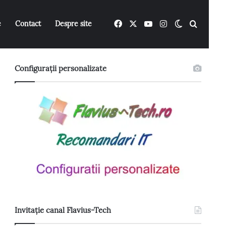
Facebook
X
YouTube
Instagram
Switch ski
Caută 
e
Contact
Despre site
Configurații personalizate
Invitație canal Flavius-Tech