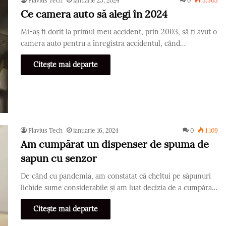
Flavius Tech
ianuarie 23, 2024
0
3.503
Ce camera auto să alegi în 2024
Mi-aș fi dorit la primul meu accident, prin 2003, să fi avut o
camera auto pentru a înregistra accidentul, când…
Citește mai departe
Flavius Tech
ianuarie 16, 2024
0
1.109
Am cumpărat un dispenser de spuma de
sapun cu senzor
De când cu pandemia, am constatat că cheltui pe săpunuri
lichide sume considerabile și am luat decizia de a cumpăra…
Citește mai departe