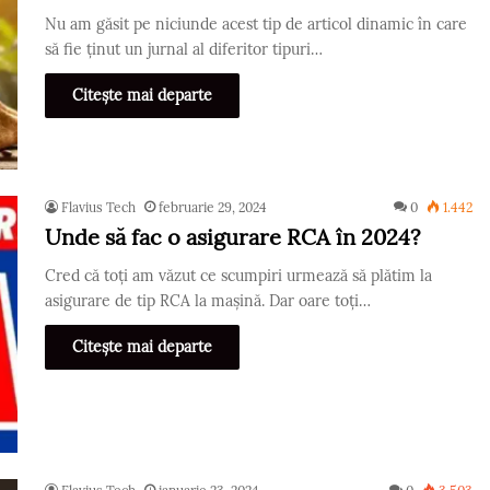
Nu am găsit pe niciunde acest tip de articol dinamic în care
să fie ținut un jurnal al diferitor tipuri…
Citește mai departe
Flavius Tech
februarie 29, 2024
0
1.442
Unde să fac o asigurare RCA în 2024?
Cred că toți am văzut ce scumpiri urmează să plătim la
asigurare de tip RCA la mașină. Dar oare toți…
Citește mai departe