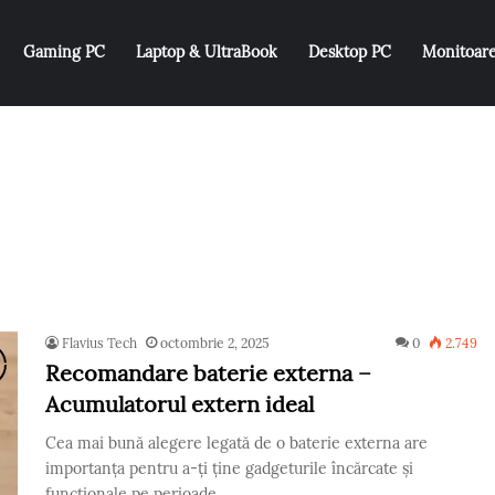
Gaming PC
Laptop & UltraBook
Desktop PC
Monitoar
Flavius Tech
octombrie 2, 2025
0
2.749
Recomandare baterie externa –
Acumulatorul extern ideal
Cea mai bună alegere legată de o baterie externa are
importanța pentru a-ți ține gadgeturile încărcate și
funcționale pe perioade…