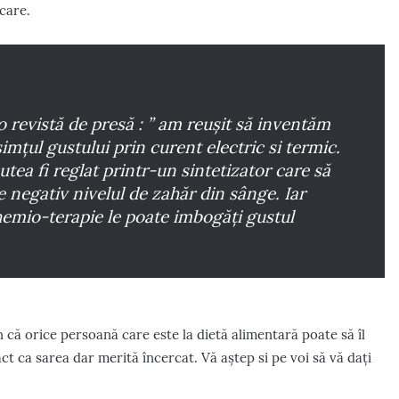
care.
 revistă de presă : ” am reușit să inventăm
mțul gustului prin curent electric si termic.
tea fi reglat printr-un sintetizator care să
e negativ nivelul de zahăr din sânge. Iar
emio-terapie le poate imbogăți gustul
 că orice persoană care este la dietă alimentară poate să îl
t ca sarea dar merită încercat. Vă aștep si pe voi să vă dați