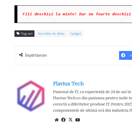
Fi
ți deschi
și la minte! Dar nu foarte deschi
și
Tag-uri
furculita de dieta
Gadget
Împărtășește
F
Flavius Tech
Pasionat de IT, cu experiență de 24 de ani î
Flavius-Tech.ro din pasiunea pentru noile te
corectă a diferitelor produse IT. Pentru 202
componentele de ultimă oră din industria I
We
Fac
X
Yo
bsi
eb
uT