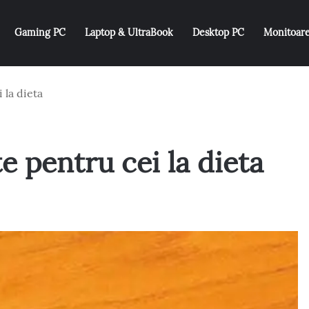
Gaming PC
Laptop & UltraBook
Desktop PC
Monitoar
 la dieta
te pentru cei la dieta