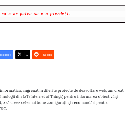
 ca s-ar putea sa 
v-o
 pierde
ț
i.
acebook
X
Reddit
n informatică, angrenat în diferite proiecte de dezvoltare web, am creat
hnologii din IoT (Internet of Things) pentru informarea obiectivă și
5, o să creez cele mai bune configurații și recomandări pentru
T&C.