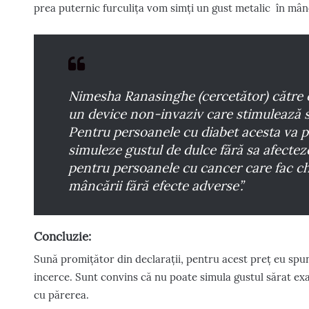
prea puternic furculița vom simți un gust metalic în mân
Nimesha Ranasinghe (cercetător) către o
un device non-invaziv care stimulează si
Pentru persoanele cu diabet acesta va pu
simuleze gustul de dulce fără sa afectez
pentru persoanele cu cancer care fac ch
mâncării fără efecte adverse”.
Concluzie:
Sună promițător din declarații, pentru acest preț eu spun
incerce. Sunt convins că nu poate simula gustul sărat exac
cu părerea.