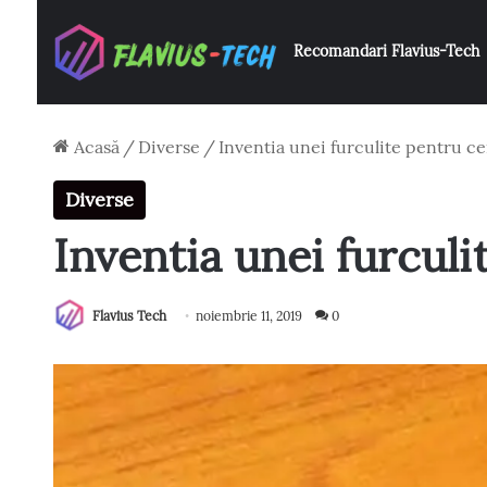
Recomandari Flavius-Tech
Acasă
/
Diverse
/
Inventia unei furculite pentru cei
Diverse
Inventia unei furculi
Flavius Tech
noiembrie 11, 2019
0