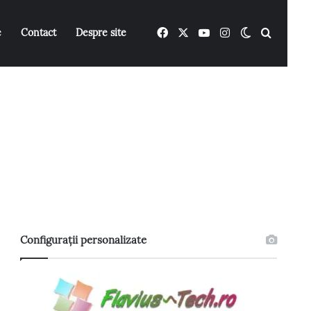
Facebook
X
YouTube
Instagram
Switch ski
Caută 
e
Contact
Despre site
Configurații personalizate