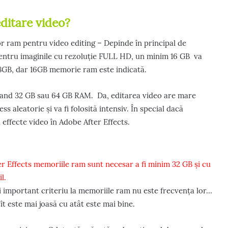
itare video?
or ram pentru video editing – Depinde în principal de
 pentru imaginile cu rezoluție FULL HD, un minim 16 GB va
8GB, dar 16GB memorie ram este indicată.
mand 32 GB sau 64 GB RAM. Da, editarea video are mare
 aleatorie și va fi folosită intensiv. În special dacă
 effecte video în Adobe After Effects.
r Effects memoriile ram sunt necesar a fi minim 32 GB și cu
l.
mai important criteriu la memoriile ram nu este frecvența lor…
cît este mai joasă cu atât este mai bine.