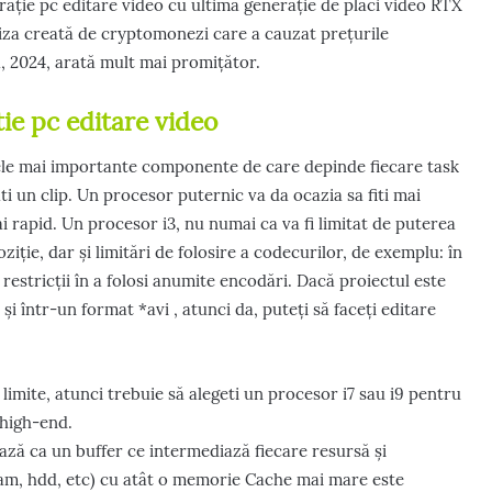
gurație pc editare video cu ultima generație de plăci video RTX
iza creată de cryptomonezi care a cauzat prețurile
a, 2024, arată mult mai promițător.
ie pc editare video
ele mai importante componente de care depinde fiecare task
ati un clip. Un procesor puternic va da ocazia sa fiti mai
ai rapid. Un procesor i3, nu numai ca va fi limitat de puterea
oziție, dar și limitări de folosire a codecurilor, de exemplu: în
restricții în a folosi anumite encodări. Dacă proiectul este
și într-un format *avi , atunci da, puteți să faceți editare
.
 limite, atunci trebuie să alegeti un procesor i7 sau i9 pentru
 high-end.
ază ca un buffer ce intermediază fiecare resursă și
m, hdd, etc) cu atât o memorie Cache mai mare este