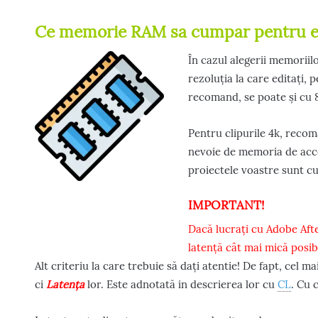
Ce memorie RAM sa cumpar pentru ed
În cazul alegerii memoriil
rezoluția la care editați,
recomand, se poate și cu 
Pentru clipurile 4k, reco
nevoie de memoria de access
proiectele voastre sunt cu
IMPORTANT!
Dacă lucrați cu Adobe Afte
latență cât mai mică posibi
Alt criteriu la care trebuie să dați atentie! De fapt, cel 
ci
Latența
lor. Este adnotată in descrierea lor cu
CL
. Cu 