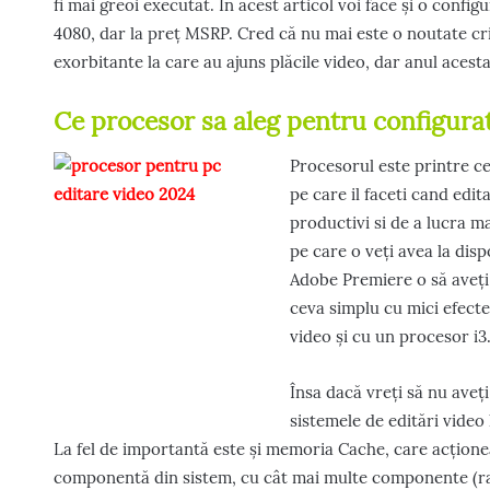
fi mai greoi executat. În acest articol voi face și o confi
4080, dar la preț MSRP. Cred că nu mai este o noutate cr
exorbitante la care au ajuns plăcile video, dar anul acest
Ce procesor sa aleg pentru configurat
Procesorul este printre c
pe care il faceti cand edit
productivi si de a lucra m
pe care o veți avea la disp
Adobe Premiere o să aveți 
ceva simplu cu mici efecte 
video și cu un procesor i3
Însa dacă vreți să nu aveți
sistemele de editări video
La fel de importantă este și memoria Cache, care acțione
componentă din sistem, cu cât mai multe componente (ra