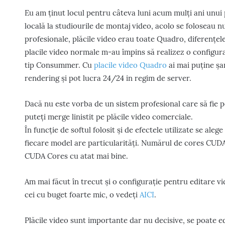
Eu am ținut locul pentru câteva luni acum mulți ani unui p
locală la studiourile de montaj video, acolo se foloseau
profesionale, plăcile video erau toate Quadro, diferențe
placile video normale m-au împins să realizez o configur
tip Consummer. Cu
placile video Quadro
ai mai puține șan
rendering și pot lucra 24/24 in regim de server.
Dacă nu este vorba de un sistem profesional care să fie p
puteți merge linistit pe plăcile video comerciale.
În funcție de softul folosit și de efectele utilizate se aleg
fiecare model are particularități. Numărul de cores CUDA
CUDA Cores cu atat mai bine.
Am mai făcut în trecut și o configurație pentru editare v
cei cu buget foarte mic, o vedeți
AICI
.
Plăcile video sunt importante dar nu decisive, se poate ed