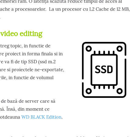
emoriei ram. O latență scăzută reduce timpul de acces al
ache a procesoarelor. La un procesor cu L2 Cache de 12 MB,
.
video editing
reg topic, in functie de
e proiect in forma finala si in
e va fi de tip SSD (ssd m.2
are si proiectele ne-exportate,
ile, in functie de volumul
i de bază de server care să
mă. Însă, din moment ce
ntotdeauna
WD BLACK Edition
.