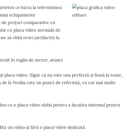
rieten ce lucra la televiziunea
 numai echipamente
le de prețuri comparative cu
atie cu placa video normală de
se să obții erori (artifacte) la
ornit în regim de server, atunci
e și placa video. Sigur că nu este una perfectă și bună la toate,
 de la Nvidia este un punct de referință, cu cat mai multe
ideo cu o placa video slabă pentru a încadra sistemul pentru
ita un video și fără o placă video dedicată.