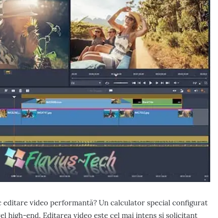
c editare video performantă? Un calculator special configurat
l high-end. Editarea video este cel mai intens și solicitant