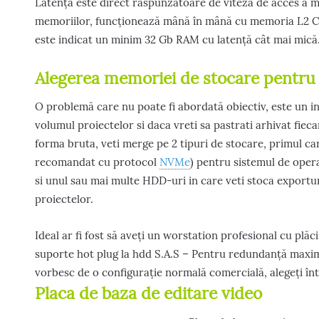
Latența este direct raspunzătoare de viteza de acces a m
memoriilor, funcționează mână în mână cu memoria L2 C
este indicat un minim 32 Gb RAM cu latență cât mai mică
Alegerea memoriei de stocare pentru 
O problemă care nu poate fi abordată obiectiv, este un int
volumul proiectelor si daca vreti sa pastrati arhivat fiecar
forma bruta, veti merge pe 2 tipuri de stocare, primul car
recomandat cu protocol
NVMe
) pentru sistemul de oper
si unul sau mai multe HDD-uri in care veti stoca exportur
proiectelor.
Ideal ar fi fost să aveți un worstation profesional cu plăc
suporte hot plug la hdd S.A.S – Pentru redundanță maxi
vorbesc de o configurație normală comercială, alegeți î
Placa de baza de editare video