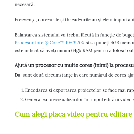
necesară.
Frecvența, core-urile și thread-urile au și ele o importa
Balanțarea sistemului va trebui făcută în funcție de bug
Procesor Intel® Core™ I9-7920X
și să puneți 4GB memori
este indicat să aveți minim 64gb RAM pentru a folosi toate
Ajută un procesor cu multe cores (inimi) la procesu
Da, sunt două circumstanțe în care numărul de cores ajut
Encodarea și exportarea proiectelor se face mai rap
Generarea previzualizărilor în timpul editării video
Cum alegi placa video pentru editare