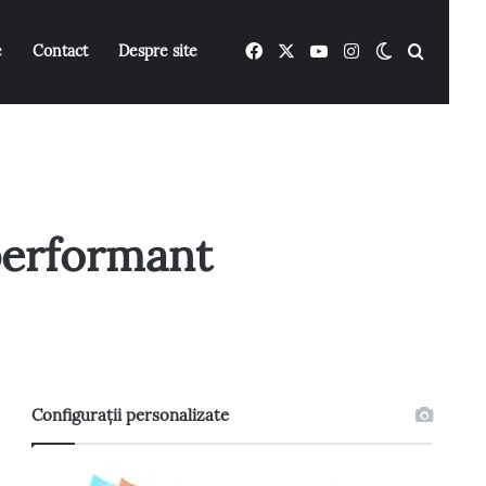
Facebook
X
YouTube
Instagram
Switch ski
Caută 
e
Contact
Despre site
performant
Configurații personalizate