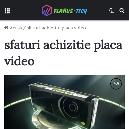
Meniu
Switch
C
Acasă
/
sfaturi achizitie placa video
sfaturi achizitie placa
video