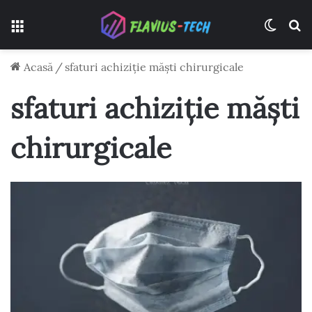
Meniu
Switch
C
Acasă
/
sfaturi achiziție măști chirurgicale
sfaturi achiziție măști
chirurgicale