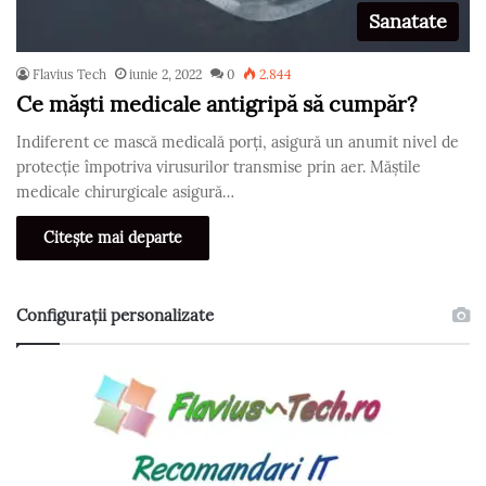
Sanatate
Flavius Tech
iunie 2, 2022
0
2.844
Ce măști medicale antigripă să cumpăr?
Indiferent ce mască medicală porți, asigură un anumit nivel de
protecție împotriva virusurilor transmise prin aer. Măștile
medicale chirurgicale asigură…
Citește mai departe
Configurații personalizate