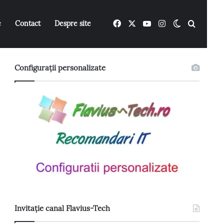
Facebook
X
YouTube
Instagram
Switch ski
Caută 
e
Contact
Despre site
Configurații personalizate
Invitație canal Flavius-Tech