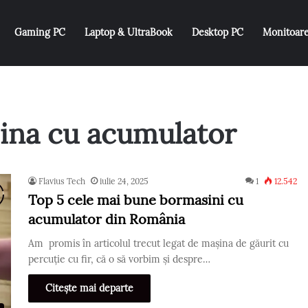
Gaming PC
Laptop & UltraBook
Desktop PC
Monitoar
sina cu acumulator
Flavius Tech
iulie 24, 2025
1
12.542
Top 5 cele mai bune bormasini cu
acumulator din România
Am promis în articolul trecut legat de mașina de găurit cu
percuție cu fir, că o să vorbim și despre…
Citește mai departe