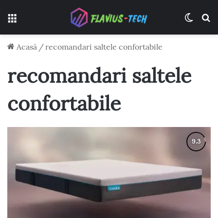
Meniu
Switch
C
Acasă
/
recomandari saltele confortabile
recomandari saltele
confortabile