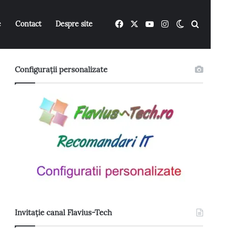
Facebook
X
YouTube
Instagram
Switch ski
Caută 
e
Contact
Despre site
Configurații personalizate
Invitație canal Flavius-Tech