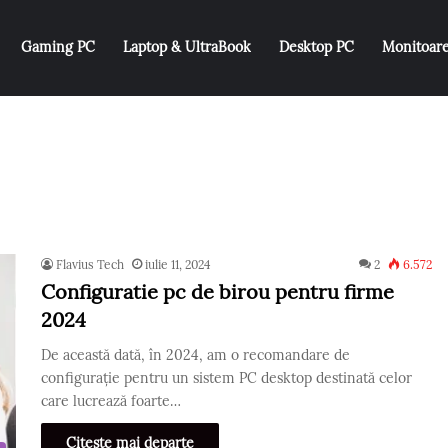
Gaming PC
Laptop & UltraBook
Desktop PC
Monitoar
Flavius Tech
iulie 11, 2024
2
6.572
Configuratie pc de birou pentru firme
2024
De această dată, în 2024, am o recomandare de
configurație pentru un sistem PC desktop destinată celor
care lucrează foarte…
Citește mai departe