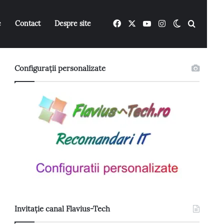
Facebook
X
YouTube
Instagram
Switch ski
Caută 
e
Contact
Despre site
Configurații personalizate
Invitație canal Flavius-Tech