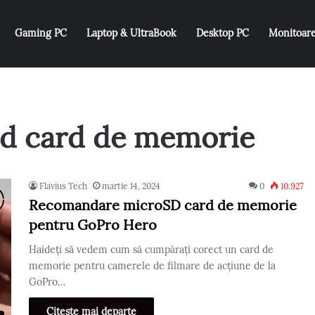
Gaming PC
Laptop & UltraBook
Desktop PC
Monitoar
d card de memorie
Flavius Tech
martie 14, 2024
0
10.927
Recomandare microSD card de memorie
pentru GoPro Hero
Haideți să vedem cum să cumpărați corect un card de
memorie pentru camerele de filmare de acțiune de la
GoPro…
Citește mai departe