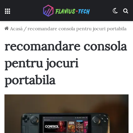
Meniu
Switch
C
Acasă
/
recomandare consola pentru jocuri portabila
recomandare consola
pentru jocuri
portabila