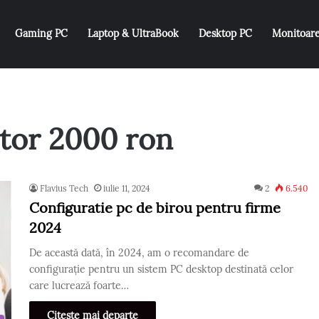
Gaming PC
Laptop & UltraBook
Desktop PC
Monitoar
tor 2000 ron
Flavius Tech
iulie 11, 2024
2
6.540
Configuratie pc de birou pentru firme
2024
De această dată, în 2024, am o recomandare de
configurație pentru un sistem PC desktop destinată celor
care lucrează foarte…
Citește mai departe