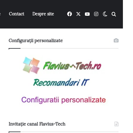
Facebook
X
YouTube
Instagram
Switch ski
Caută 
e
Contact
Despre site
Configurații personalizate
Invitație canal Flavius-Tech