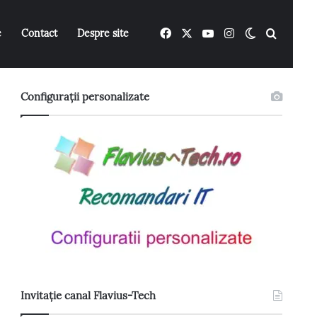
Facebook
X
YouTube
Instagram
Switch ski
Caută 
e
Contact
Despre site
Configurații personalizate
Invitație canal Flavius-Tech