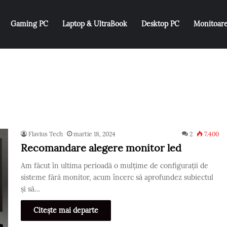
Gaming PC
Laptop & UltraBook
Desktop PC
Monitoar
Flavius Tech
martie 18, 2024
2
7.400
Recomandare alegere monitor led
Am făcut în ultima perioadă o mulțime de configurații de
sisteme fără monitor, acum încerc să aprofundez subiectul
și să…
Citește mai departe