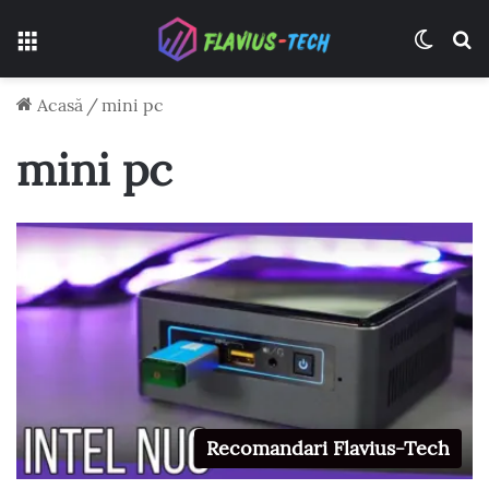
Meniu
Switch
C
Acasă
/
mini pc
mini pc
Recomandari Flavius-Tech