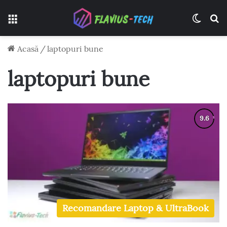
Meniu
Switch
C
Acasă
/
laptopuri bune
laptopuri bune
Recomandare Laptop & UltraBook