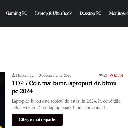
Gaming PC
Laptop & UltraBook
Desktop PC
Monitoar
Flavius Tech
decembrie 12, 2023
23
12.334
TOP 7 Cele mai bune laptopuri de birou
pe 2024
Laptop de birou este topicul de astăzi în 2024. În condițiile
actuale de criză, un laptop poate fi mai convenabil…
Citește mai departe