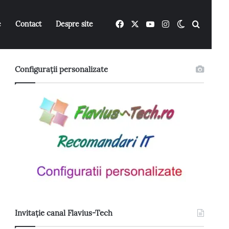
Facebook
X
YouTube
Instagram
Switch ski
Caută 
e
Contact
Despre site
Configurații personalizate
Invitație canal Flavius-Tech