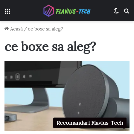
Meniu
Switch
C
Acasă
/
ce boxe sa aleg?
ce boxe sa aleg?
Recomandari Flavius-Tech