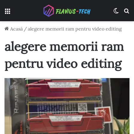
Meniu
Switch
C
Acasă
/
alegere memorii ram pentru video editing
alegere memorii ram
pentru video editing