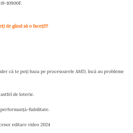
 i9-10900F.
i de gând să o faceți!!!
nsider că te poți baza pe procesoarele AMD, încă au probleme
stfel de loterie.
performanță-fiabilitate.