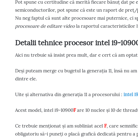
Pot spune cu certitudine că merită fiecare bănuț dat pe el
semiconductorilor, pot spune că este un raport de preț/
Nu neg faptul că sunt alte procesoare mai puternice, ci 
procesoare de editare video
la raportul caracteristicilor l
Detalii tehnice procesor intel i9-1090
Aici nu trebuie să insist prea mult, dar e cert că am opta
Deși puteam merge cu bugetul la generația 11, însă nu am 
dintre ele.
Uite și alternativa din generația 11 a procesorului :
intel i
Acest model, intel i9-10900
F
are 10 nuclee și 10 de threa
Ce trebuie menționat și am subliniat acel
F
, care semnific
obligatoriu să-i puneți o placă grafică dedicată pentru a 