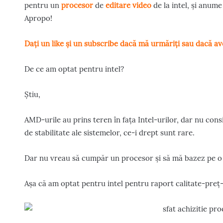
pentru un
procesor
de
editare video
de la intel, și anume
Apropo!
Dați un like și un subscribe dacă mă urmăriți sau dacă aveț
De ce am optat pentru intel?
Știu,
AMD-urile au prins teren în fața Intel-urilor, dar nu co
de stabilitate ale sistemelor, ce-i drept sunt rare.
Dar nu vreau să cumpăr un procesor și să mă bazez pe o a
Așa că am optat pentru intel pentru raport calitate-preț-