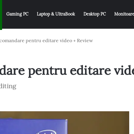
Gaming PC
Laptop & UltraBook
Desktop PC
Monitoar
comandare pentru editare video + Review
are pentru editare vid
diting