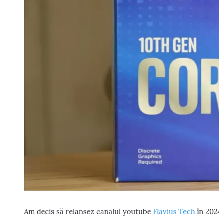
Am decis să relansez canalul youtube
Flavius Tech
în 202