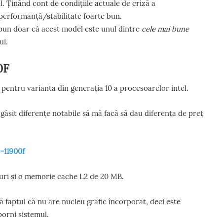
. Ținând cont de condițiile actuale de criză a
performanță/stabilitate foarte bun.
spun doar că acest model este unul dintre
cele mai bune
ui.
0F
t pentru varianta din generația 10 a procesoarelor intel.
găsit diferențe notabile să mă facă să dau diferența de preț
9-11900f
duri și o memorie cache L2 de 20 MB.
ă faptul că nu are nucleu grafic încorporat, deci este
porni sistemul.