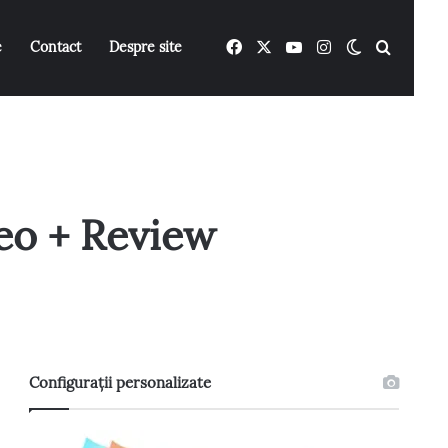
Facebook
X
YouTube
Instagram
Switch ski
Caută 
e
Contact
Despre site
eo + Review
Configurații personalizate