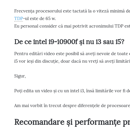
Frecvența procesorului este tactată la o viteză minimă de
TDP
-ul este de 65 w.
Eu personal consider că mai potrivit acronimului TDP es
De ce intel i9-10900f și nu i3 sau i5?
Pentru editări video este posibil să aveți nevoie de toate 
i5 vor ieși din discuție, doar dacă nu vreți să aveți limităr
Sigur,
Poți edita un video și cu un intel i3, însă limitările vor fi 
Am mai vorbit în trecut despre diferențele de procesoare
Recomandare și performanțe pr