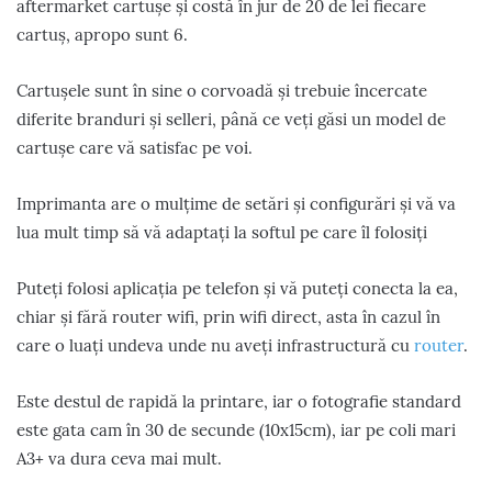
aftermarket cartușe și costă în jur de 20 de lei fiecare
cartuș, apropo sunt 6.
Cartușele sunt în sine o corvoadă și trebuie încercate
diferite branduri și selleri, până ce veți găsi un model de
cartușe care vă satisfac pe voi.
Imprimanta are o mulțime de setări și configurări și vă va
lua mult timp să vă adaptați la softul pe care îl folosiți
Puteți folosi aplicația pe telefon și vă puteți conecta la ea,
chiar și fără router wifi, prin wifi direct, asta în cazul în
care o luați undeva unde nu aveți infrastructură cu
router
.
Este destul de rapidă la printare, iar o fotografie standard
este gata cam în 30 de secunde (10x15cm), iar pe coli mari
A3+ va dura ceva mai mult.