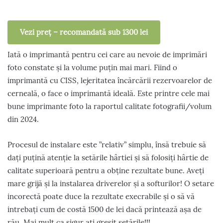
Vezi preț – recomandată sub 1300 lei
Iată o imprimantă pentru cei care au nevoie de imprimări
foto constate și la volume puțin mai mari. Fiind o
imprimantă cu CISS, lejeritatea încărcării rezervoarelor de
cerneală, o face o imprimantă ideală. Este printre cele mai
bune imprimante foto la raportul calitate fotografii/volum
din 2024.
Procesul de instalare este ”relativ” simplu, însă trebuie să
dați puțină atenție la setările hârtiei și să folosiți hârtie de
calitate superioară pentru a obține rezultate bune. Aveți
mare grijă și la instalarea driverelor și a softurilor! O setare
incorectă poate duce la rezultate execrabile și o să vă
intrebați cum de costă 1500 de lei dacă printează așa de
rău. Mai mult ca sigur ați greșit setările!!!