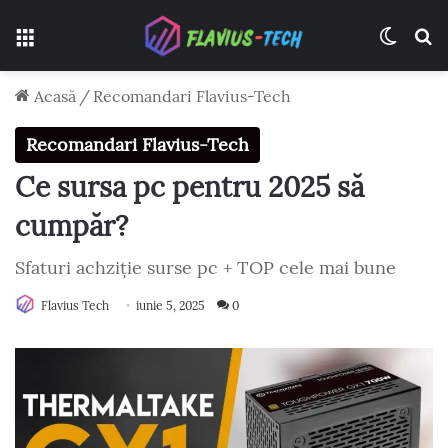
Meniu
Switch
C
Acasă
/
Recomandari Flavius-Tech
Recomandari Flavius-Tech
Ce sursa pc pentru 2025 să
cumpăr?
Sfaturi achziție surse pc + TOP cele mai bune
Flavius Tech
iunie 5, 2025
0