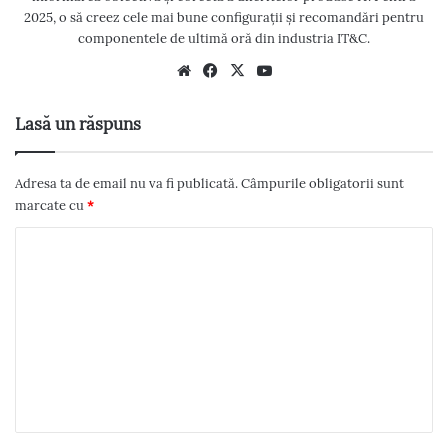
2025, o să creez cele mai bune configurații și recomandări pentru
componentele de ultimă oră din industria IT&C.
We
Fac
X
Yo
bsi
eb
uT
te
oo
ub
Lasă un răspuns
k
e
Adresa ta de email nu va fi publicată.
Câmpurile obligatorii sunt
marcate cu
*
C
o
m
e
n
t
a