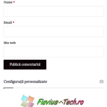
r
Nume
*
i
u
*
Email
*
Site web
Configurații personalizate