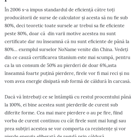
În 2006 s-a impus standardul de eficiență către toți
producătorii de surse de calculator și acesta să nu fie sub
80%, deci teoretic toate sursele ar trebui sa fie eficiente
peste 80%, doar că din varii motive acestea nu sunt
certificate dar nu înseamnă că nu sunt eficiente de până la
80%… exemplul surselor NoName venite din China. Vedeți
din ce cauză certificarea titanium este mai scumpă, pentru
ca la un consum de 50% au pierderi de doar 6%,asta
înseamnă foarte puțină pierdere, firele vor fi mai reci și nu
vom avea energie disipată sub formă de căldură în carcasă.
Dacă vă întrebați ce se întâmplă cu restul procentului până
la 100%, ei bine acestea sunt pierderile de curent sub
diferite forme. Cea mai mare pierdere o au pe fire, fiind
vorba de curent continuu cu cât firele sunt mai lungi sau
prea subțiri acestea se vor comporta ca rezistențe și vor
pierde energia eliberată de regulă prin căldură.