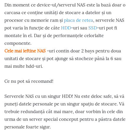
Din moment ce device-ul/serverul NAS este la bază doar o
carcasa ce conține unități de stocare a datelor și un
procesor cu memorie ram și
placa de retea
, serverele NAS
pot varia în funcție de câte
HDD
-uri sau
SSD
-uri pot fi
montate în el. Dar și de performanțele celorlalte
componente.
Cele mai ieftine NAS
-uri contin doar 2 bays pentru doua
unitati de stocare și pot ajunge să stocheze până la 6 sau
mai multe hdd-uri.
Ce nu pot să recomand!
Serverele NAS cu un singur HDD! Nu este deloc safe, să vă
puneți datele personale pe un singur spațiu de stocare. Vă
trebuie redundanță cât mai mare, doar vorbim în cele din
urma de un server special conceput pentru a păstra datele
personale foarte sigur.