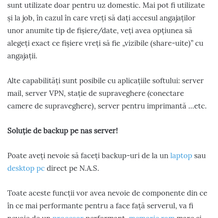
sunt utilizate doar pentru uz domestic. Mai pot fi utilizate
și la job, în cazul în care vreți să dați accesul angajaților
unor anumite tip de fișiere/date, veți avea opțiunea să
alegeți exact ce fișiere vreți să fie „vizibile (share-uite)” cu
angajații.
Alte capabilități sunt posibile cu aplicațiile softului: server
mail, server VPN, stație de supraveghere (conectare
camere de supraveghere), server pentru imprimantă …etc.
Soluție de backup pe nas server!
Poate aveți nevoie să faceți backup-uri de la un
laptop
sau
desktop pc
direct pe N.A.S.
Toate aceste funcții vor avea nevoie de componente din ce
în ce mai performante pentru a face față serverul, va fi