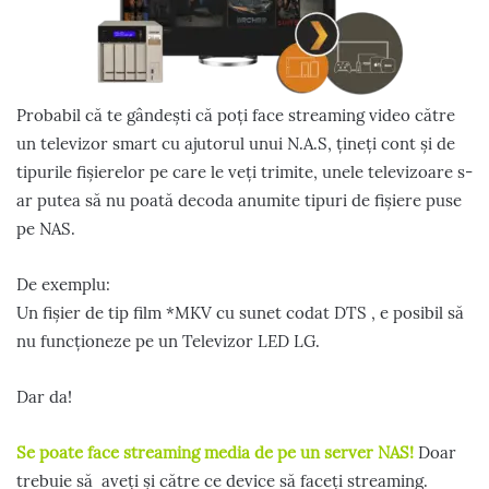
Probabil că te gândești că poți face streaming video către
un televizor smart cu ajutorul unui N.A.S, țineți cont și de
tipurile fișierelor pe care le veți trimite, unele televizoare s-
ar putea să nu poată decoda anumite tipuri de fișiere puse
pe NAS.
De exemplu:
Un fișier de tip film *MKV cu sunet codat DTS , e posibil să
nu funcționeze pe un Televizor LED LG.
Dar da!
Se poate face streaming media de pe un server NAS!
Doar
trebuie să aveți și către ce device să faceți streaming.