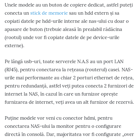
Unele modele au un buton de copiere dedicat, astfel puteți
conecta un
stick de memorie
sau un hdd extern și sa
copiati datele pe hdd-urile interne ale nas-ului cu doar o
apasare de buton (trebuie aleasă în prealabil rădăcina
(rootul) unde vor fi copiate datele de pe device-urile
externe).
Pe lângă usb-uri, toate serverele N.A.S au un port LAN
(RJ45), pentru conectarea la rețeaua (routerul) casei. NAS-
urile mai performante au chiar 2 porturi ethernet de rețea,
pentru redundanță, astfel veți putea conecta 2 furnizori de
internet la NAS, în cazul în care un furnizor oprește
furnizarea de internet, veți avea un alt furnizor de rezervă.
Puține modele vor veni cu conector hdmi, pentru
conectarea NAS-ului la monitor pentru o configurare
directă în consolă. Dar, majoritatea vor fi configurate „over