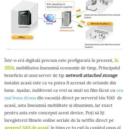
Într-o eră digitală precum este prefigurată în prezent,
în
2024
, mobilitatea înseamnă economie de timp. Principalul
beneficiu al unui server de tip
network attached storage
instalat acasă este ca va putea fi accesat de oriunde din
lume. Așadar, indiferent ca vrei sa muti un film făcut cu
cea
mai buna drona
din vacanță direct pe serverul tău NAS de
acasă, asta înseamnă mobilitate și dinamism, iar exact
pentru asta este conceput acest device. Poți să îți
înregistrezi filmele online seriale de la netflix direct pe
serverul NAS de acasă
, în timp ce tu ești la capătul opus al