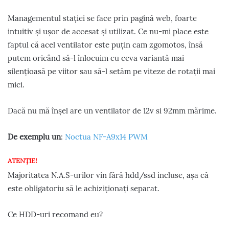
Managementul stației se face prin pagină web, foarte
intuitiv și ușor de accesat și utilizat. Ce nu-mi place este
faptul că acel ventilator este puțin cam zgomotos, însă
putem oricând să-l înlocuim cu ceva variantă mai
silențioasă pe viitor sau să-l setăm pe viteze de rotații mai
mici.
Dacă nu mă înșel are un ventilator de 12v si 92mm mărime.
De exemplu un
:
Noctua NF-A9x14 PWM
ATENȚIE!
Majoritatea N.A.S-urilor vin fără hdd/ssd incluse, așa că
este obligatoriu să le achiziționați separat.
Ce HDD-uri recomand eu?