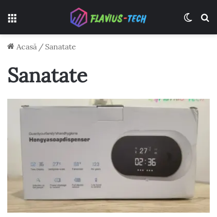
Meniu
Switch
C
Acasă
/
Sanatate
Sanatate