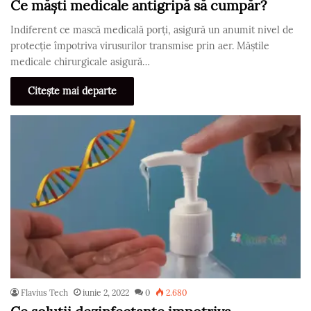
Ce măști medicale antigripă să cumpăr?
Indiferent ce mască medicală porți, asigură un anumit nivel de
protecție împotriva virusurilor transmise prin aer. Măștile
medicale chirurgicale asigură…
Citește mai departe
Flavius Tech
iunie 2, 2022
0
2.680